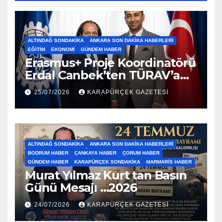
ALTINDAĞ SONDAKIKA
ANKARA SON DAKIKA HABERLERI
EĞITIM
EKONOMI
GÜNDEM HABER
Erasmus+ Proje Koordinatörü
Erdal Canbek’ten TÜRAV’a
Ziyaret…2026
25/07/2026
KARAPÜRÇEK GAZETESİ
ALTINDAĞ SONDAKIKA
ANKARA SON DAKIKA HABERLERI
BODRUM HABER
ÇANKAYA HABER
ÇORUM HABER
GÜNDEM HABER
KARAPÜRÇEK SONDAKIKA
MARMARIS HABER
Murat Yılmaz Kurt tan Basın
Günü Mesajı …2026
24/07/2026
KARAPÜRÇEK GAZETESİ