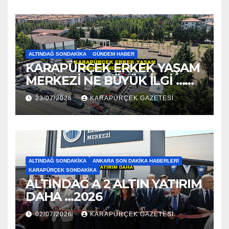
ALTINDAĞ SONDAKIKA
GÜNDEM HABER
KARAPÜRÇEK ERKEK YAŞAM
MERKEZİ NE BÜYÜK İLGİ …
2026
23/07/2026
KARAPÜRÇEK GAZETESİ
ALTINDAĞ SONDAKIKA
ANKARA SON DAKIKA HABERLERI
KARAPÜRÇEK SONDAKIKA
ALTINDAĞ A 2 ALTIN YATIRIM
DAHA …2026
02/07/2026
KARAPÜRÇEK GAZETESİ