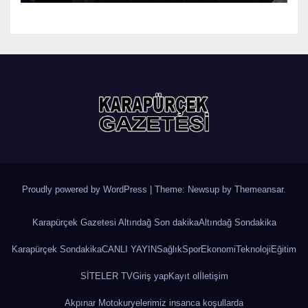
Proudly powered by WordPress
|
Theme: Newsup by
Themeansar
.
Karapürçek Gazetesi Altındağ Son dakika
Altındağ Sondakika
Karapürçek Sondakika
CANLI YAYIN
Sağlık
Spor
Ekonomi
Teknoloji
Eğitim
SİTELER TV
Giriş yap
Kayıt ol
İletişim
Akpınar Motokuryelerimiz insanca koşullarda