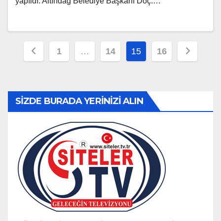
yapıldı. Altındağ Belediye Başkanı Doç.…
Yazı
1
…
14
15
16
sayfalaması
SİZDE BURADA YERİNİZİ ALIN