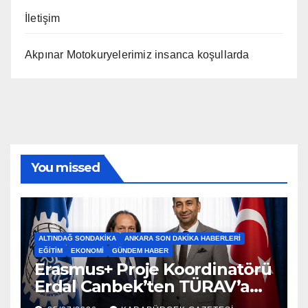
İletişim
Akpınar Motokuryelerimiz insanca koşullarda
You missed
ALTINDAĞ SONDAKIKA
ANKARA SON DAKIKA HABERLERI
EĞITIM
EKONOMI
GÜNDEM HABER
Erasmus+ Proje Koordinatörü
Erdal Canbek’ten TÜRAV’a
Ziyaret…2026