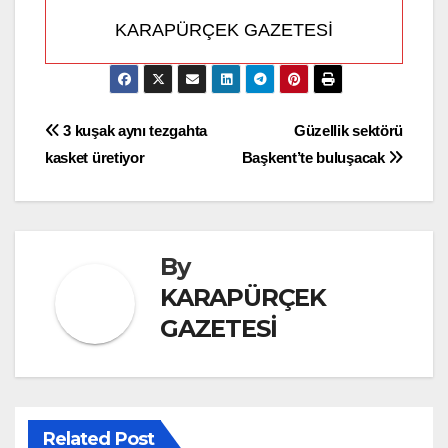
KARAPÜRÇEK GAZETESİ
Yazı
3 kuşak aynı tezgahta
Güzellik sektörü
kasket üretiyor
Başkent’te buluşacak
gezinmesi
By
KARAPÜRÇEK
GAZETESİ
Related Post