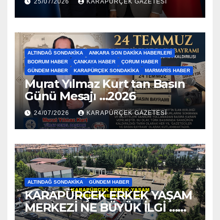
25/07/2026
KARAPÜRÇEK GAZETESİ
ALTINDAĞ SONDAKIKA
ANKARA SON DAKIKA HABERLERI
BODRUM HABER
ÇANKAYA HABER
ÇORUM HABER
GÜNDEM HABER
KARAPÜRÇEK SONDAKIKA
MARMARIS HABER
Murat Yılmaz Kurt tan Basın
Günü Mesajı …2026
24/07/2026
KARAPÜRÇEK GAZETESİ
ALTINDAĞ SONDAKIKA
GÜNDEM HABER
KARAPÜRÇEK ERKEK YAŞAM
MERKEZİ NE BÜYÜK İLGİ …
2026