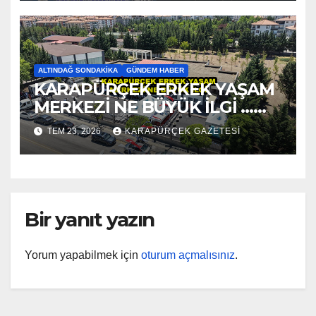
ALTINDAĞ SONDAKIKA
GÜNDEM HABER
KARAPÜRÇEK ERKEK YAŞAM
MERKEZİ NE BÜYÜK İLGİ …
2026
TEM 23, 2026
KARAPÜRÇEK GAZETESİ
Bir yanıt yazın
Yorum yapabilmek için
oturum açmalısınız
.