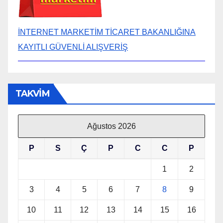
İNTERNET MARKETİM TİCARET BAKANLIĞINA
KAYITLI GÜVENLİ ALIŞVERİŞ
TAKVİM
Ağustos 2026
P
S
Ç
P
C
C
P
1
2
3
4
5
6
7
8
9
10
11
12
13
14
15
16