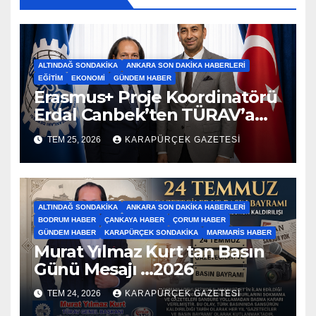
ALTINDAĞ SONDAKIKA
ANKARA SON DAKIKA HABERLERI
EĞITIM
EKONOMI
GÜNDEM HABER
Erasmus+ Proje Koordinatörü
Erdal Canbek’ten TÜRAV’a
Ziyaret…2026
TEM 25, 2026
KARAPÜRÇEK GAZETESİ
ALTINDAĞ SONDAKIKA
ANKARA SON DAKIKA HABERLERI
BODRUM HABER
ÇANKAYA HABER
ÇORUM HABER
GÜNDEM HABER
KARAPÜRÇEK SONDAKIKA
MARMARIS HABER
Murat Yılmaz Kurt tan Basın
Günü Mesajı …2026
TEM 24, 2026
KARAPÜRÇEK GAZETESİ