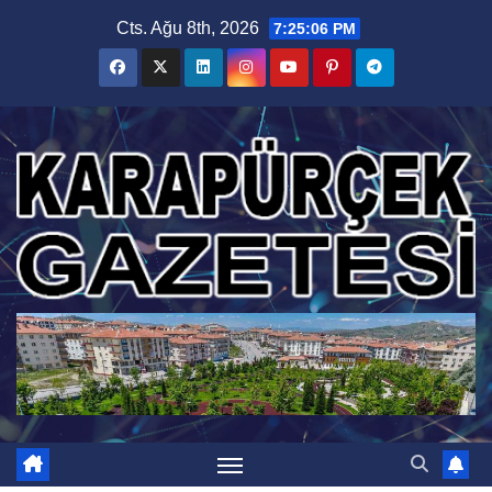
Skip
Cts. Ağu 8th, 2026
7:25:07 PM
to
content