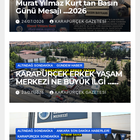
Murat Yılmaz Kurt tan Basın
Günü Mesajı …2026
24/07/2026
KARAPÜRÇEK GAZETESİ
ALTINDAĞ SONDAKIKA
GÜNDEM HABER
KARAPÜRÇEK ERKEK YAŞAM
MERKEZİ NE BÜYÜK İLGİ …
2026
23/07/2026
KARAPÜRÇEK GAZETESİ
ALTINDAĞ SONDAKIKA
ANKARA SON DAKIKA HABERLERI
KARAPÜRÇEK SONDAKIKA