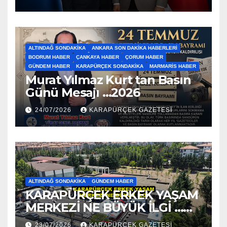
ALTINDAĞ SONDAKIKA
ANKARA SON DAKIKA HABERLERI
BODRUM HABER
ÇANKAYA HABER
ÇORUM HABER
GÜNDEM HABER
KARAPÜRÇEK SONDAKIKA
MARMARIS HABER
Murat Yılmaz Kurt tan Basın
Günü Mesajı …2026
24/07/2026
KARAPÜRÇEK GAZETESİ
ALTINDAĞ SONDAKIKA
GÜNDEM HABER
KARAPÜRÇEK ERKEK YAŞAM
MERKEZİ NE BÜYÜK İLGİ …
2026
23/07/2026
KARAPÜRÇEK GAZETESİ