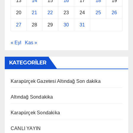
13
14
15
16
17
18
19
20
21
22
23
24
25
26
27
28
29
30
31
« Eyl
Kas »
KATEGORİLER
Karapürçek Gazetesi Altındağ Son dakika
Altındağ Sondakika
Karapürçek Sondakika
CANLI YAYIN