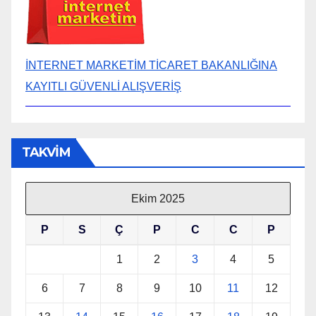
İNTERNET MARKETİM TİCARET BAKANLIĞINA
KAYITLI GÜVENLİ ALIŞVERİŞ
TAKVİM
Ekim 2025
P
S
Ç
P
C
C
P
1
2
3
4
5
6
7
8
9
10
11
12