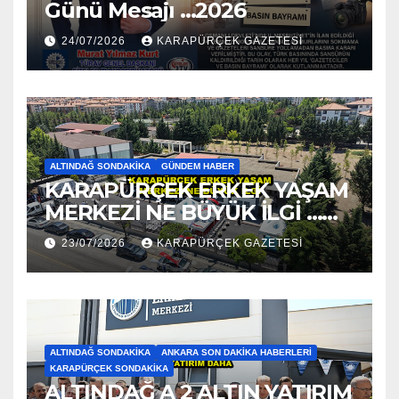
Günü Mesajı …2026
24/07/2026
KARAPÜRÇEK GAZETESİ
ALTINDAĞ SONDAKIKA
GÜNDEM HABER
KARAPÜRÇEK ERKEK YAŞAM
MERKEZİ NE BÜYÜK İLGİ …
2026
23/07/2026
KARAPÜRÇEK GAZETESİ
ALTINDAĞ SONDAKIKA
ANKARA SON DAKIKA HABERLERI
KARAPÜRÇEK SONDAKIKA
ALTINDAĞ A 2 ALTIN YATIRIM