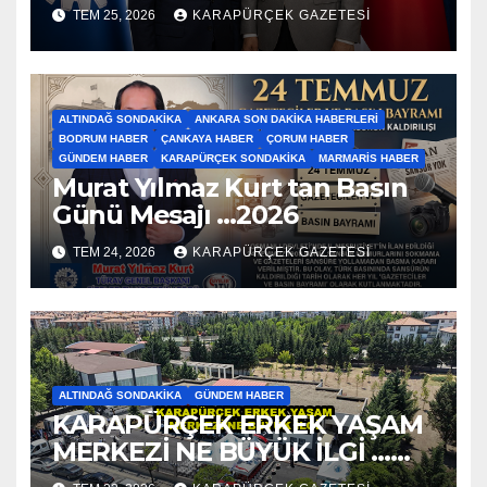
Ziyaret…2026
TEM 25, 2026
KARAPÜRÇEK GAZETESİ
ALTINDAĞ SONDAKIKA
ANKARA SON DAKIKA HABERLERI
BODRUM HABER
ÇANKAYA HABER
ÇORUM HABER
GÜNDEM HABER
KARAPÜRÇEK SONDAKIKA
MARMARIS HABER
Murat Yılmaz Kurt tan Basın
Günü Mesajı …2026
TEM 24, 2026
KARAPÜRÇEK GAZETESİ
ALTINDAĞ SONDAKIKA
GÜNDEM HABER
KARAPÜRÇEK ERKEK YAŞAM
MERKEZİ NE BÜYÜK İLGİ …
2026