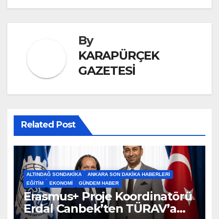
By
KARAPÜRÇEK
GAZETESİ
Related Post
ALTINDAĞ SONDAKIKA
ANKARA SON DAKIKA HABERLERI
EĞITIM
EKONOMI
GÜNDEM HABER
Erasmus+ Proje Koordinatörü
Erdal Canbek’ten TÜRAV’a