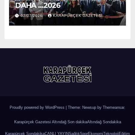
DAHA …2026
02/07/2026
KARAPÜRÇEK GAZETESİ
Proudly powered by WordPress
|
Theme: Newsup by
Themeansar
.
Karapürçek Gazetesi Altındağ Son dakika
Altındağ Sondakika
Karapürçek Sondakika
CANLI YAYIN
Sağlık
Spor
Ekonomi
Teknoloji
Eğitim