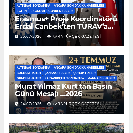
ALTINDAĞ SONDAKIKA
ANKARA SON DAKIKA HABERLERI
EĞITIM
EKONOMI
GÜNDEM HABER
Erasmus+ Proje Koordinatörü
Erdal Canbek’ten TÜRAV’a
Ziyaret…2026
25/07/2026
KARAPÜRÇEK GAZETESİ
ALTINDAĞ SONDAKIKA
ANKARA SON DAKIKA HABERLERI
BODRUM HABER
ÇANKAYA HABER
ÇORUM HABER
GÜNDEM HABER
KARAPÜRÇEK SONDAKIKA
MARMARIS HABER
Murat Yılmaz Kurt tan Basın
Günü Mesajı …2026
24/07/2026
KARAPÜRÇEK GAZETESİ