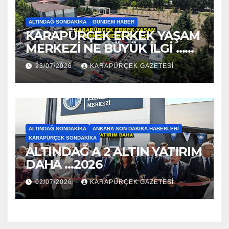
ALTINDAĞ SONDAKIKA
GÜNDEM HABER
KARAPÜRÇEK ERKEK YAŞAM
MERKEZİ NE BÜYÜK İLGİ …
2026
23/07/2026
KARAPÜRÇEK GAZETESİ
ALTINDAĞ SONDAKIKA
ANKARA SON DAKIKA HABERLERI
KARAPÜRÇEK SONDAKIKA
ALTINDAĞ A 2 ALTIN YATIRIM
DAHA …2026
02/07/2026
KARAPÜRÇEK GAZETESİ