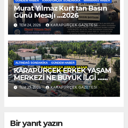
GÜNDEM HABER
KARAPÜRÇEK SONDAKIKA
MARMARIS HABER
Murat Yılmaz Kurt tan Basın
Günü Mesajı …2026
TEM 24, 2026
KARAPÜRÇEK GAZETESİ
ALTINDAĞ SONDAKIKA
GÜNDEM HABER
KARAPÜRÇEK ERKEK YAŞAM
MERKEZİ NE BÜYÜK İLGİ …
2026
TEM 23, 2026
KARAPÜRÇEK GAZETESİ
Bir yanıt yazın