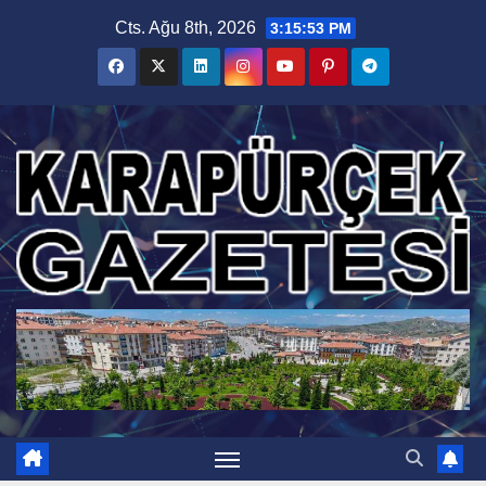
Skip
Cts. Ağu 8th, 2026
3:15:54 PM
to
content