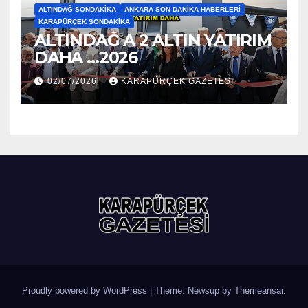
ALTINDAĞ SONDAKIKA
ANKARA SON DAKIKA HABERLERI
KARAPÜRÇEK SONDAKIKA
ALTINDAĞ A 2 ALTIN YATIRIM
DAHA …2026
02/07/2026
KARAPÜRÇEK GAZETESİ
Proudly powered by WordPress
|
Theme: Newsup by
Themeansar
.