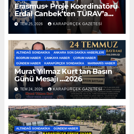
Erasmus+ Proje Koordinatörü
Erdal Canbek’ten TÜRAV’a
Ziyaret…2026
TEM 25, 2026
KARAPÜRÇEK GAZETESİ
ALTINDAĞ SONDAKIKA
ANKARA SON DAKIKA HABERLERI
BODRUM HABER
ÇANKAYA HABER
ÇORUM HABER
GÜNDEM HABER
KARAPÜRÇEK SONDAKIKA
MARMARIS HABER
Murat Yılmaz Kurt tan Basın
Günü Mesajı …2026
TEM 24, 2026
KARAPÜRÇEK GAZETESİ
ALTINDAĞ SONDAKIKA
GÜNDEM HABER