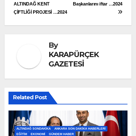
ALTINDAĞ KENT
Başkanlarını iftar …2024
gezinmesi
ÇİFTLİĞİ PROJESİ …2024
By
KARAPÜRÇEK
GAZETESİ
Related Post
ALTINDAĞ SONDAKIKA
ANKARA SON DAKIKA HABERLERI
EĞITIM
EKONOMI
GÜNDEM HABER