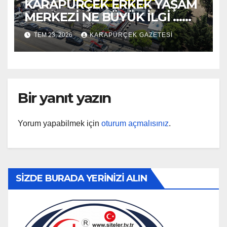
KARAPÜRÇEK ERKEK YAŞAM
MERKEZİ NE BÜYÜK İLGİ …
2026
TEM 23, 2026
KARAPÜRÇEK GAZETESİ
Bir yanıt yazın
Yorum yapabilmek için
oturum açmalısınız
.
SİZDE BURADA YERİNİZİ ALIN