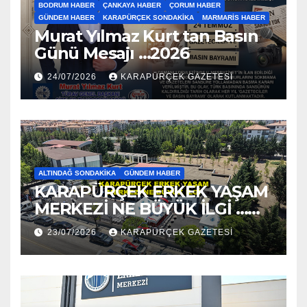
BODRUM HABER
ÇANKAYA HABER
ÇORUM HABER
GÜNDEM HABER
KARAPÜRÇEK SONDAKIKA
MARMARIS HABER
Murat Yılmaz Kurt tan Basın
Günü Mesajı …2026
24/07/2026
KARAPÜRÇEK GAZETESİ
ALTINDAĞ SONDAKIKA
GÜNDEM HABER
KARAPÜRÇEK ERKEK YAŞAM
MERKEZİ NE BÜYÜK İLGİ …
2026
23/07/2026
KARAPÜRÇEK GAZETESİ