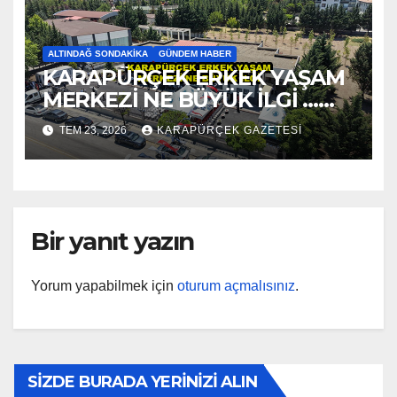
ALTINDAĞ SONDAKIKA
GÜNDEM HABER
KARAPÜRÇEK ERKEK YAŞAM
MERKEZİ NE BÜYÜK İLGİ …
2026
TEM 23, 2026
KARAPÜRÇEK GAZETESİ
Bir yanıt yazın
Yorum yapabilmek için
oturum açmalısınız
.
SİZDE BURADA YERİNİZİ ALIN