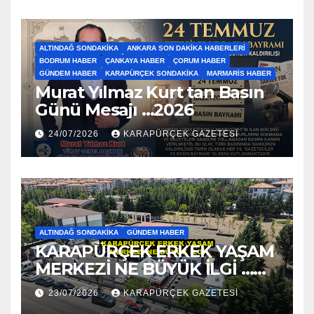
ALTINDAĞ SONDAKIKA
ANKARA SON DAKIKA HABERLERI
BODRUM HABER
ÇANKAYA HABER
ÇORUM HABER
GÜNDEM HABER
KARAPÜRÇEK SONDAKIKA
MARMARIS HABER
Murat Yılmaz Kurt tan Basın
Günü Mesajı …2026
24/07/2026
KARAPÜRÇEK GAZETESİ
ALTINDAĞ SONDAKIKA
GÜNDEM HABER
KARAPÜRÇEK ERKEK YAŞAM
MERKEZİ NE BÜYÜK İLGİ …
2026
23/07/2026
KARAPÜRÇEK GAZETESİ