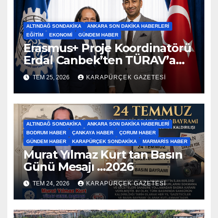
ALTINDAĞ SONDAKIKA
ANKARA SON DAKIKA HABERLERI
EĞITIM
EKONOMI
GÜNDEM HABER
Erasmus+ Proje Koordinatörü
Erdal Canbek’ten TÜRAV’a
Ziyaret…2026
TEM 25, 2026
KARAPÜRÇEK GAZETESİ
ALTINDAĞ SONDAKIKA
ANKARA SON DAKIKA HABERLERI
BODRUM HABER
ÇANKAYA HABER
ÇORUM HABER
GÜNDEM HABER
KARAPÜRÇEK SONDAKIKA
MARMARIS HABER
Murat Yılmaz Kurt tan Basın
Günü Mesajı …2026
TEM 24, 2026
KARAPÜRÇEK GAZETESİ