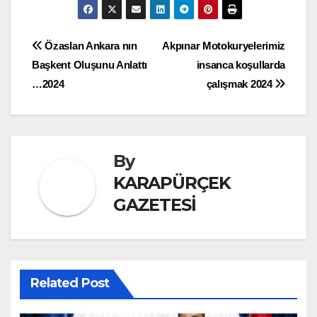
Yazı
Özaslan Ankara nın
Akpınar Motokuryelerimiz
Başkent Oluşunu Anlattı
insanca koşullarda
gezinmesi
…2024
çalışmak 2024
By
KARAPÜRÇEK
GAZETESİ
Related Post