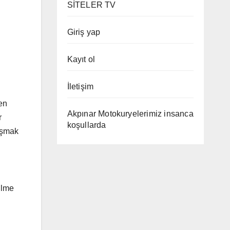
SİTELER TV
Giriş yap
Kayıt ol
İletişim
ren
Akpınar Motokuryelerimiz insanca
r
koşullarda
lışmak
ilme