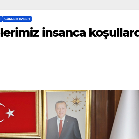
I
GÜNDEM HABER
erimiz insanca koşullar