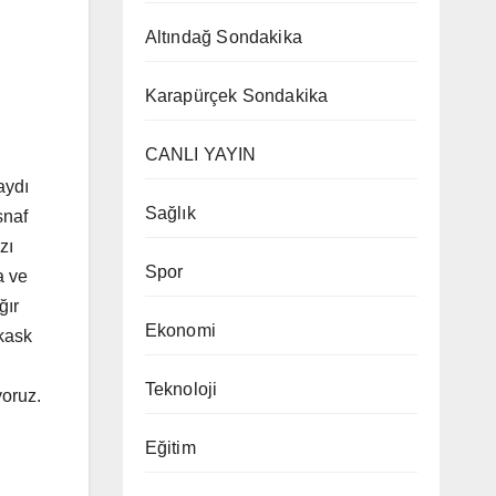
Altındağ Sondakika
Karapürçek Sondakika
CANLI YAYIN
aydı
Sağlık
snaf
zı
Spor
a ve
ğır
Ekonomi
 kask
Teknoloji
yoruz.
Eğitim