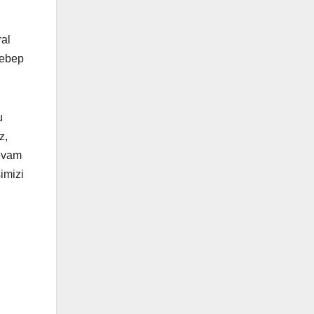
ral
sebep
u
z,
devam
imizi