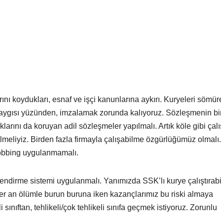
arını koydukları, esnaf ve işçi kanunlarına aykırı. Kuryeleri sömü
 kaygısı yüzünden, imzalamak zorunda kalıyoruz. Sözleşmenin bi
klarını da koruyan adil sözleşmeler yapılmalı. Artık köle gibi ça
ilmeliyiz. Birden fazla firmayla çalışabilme özgürlüğümüz olmalı.
mobbing uygulanmamalı.
ilendirme sistemi uygulanmalı. Yanımızda SSK’lı kurye çalıştırab
 her an ölümle burun buruna iken kazançlarımız bu riski almaya
 sınıftan, tehlikeli/çok tehlikeli sınıfa geçmek istiyoruz. Zorunlu