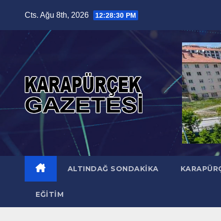
Skip
Cts. Ağu 8th, 2026
12:28:31 PM
to
content
ALTINDAĞ SONDAKIKA
KARAPÜR
EĞITIM