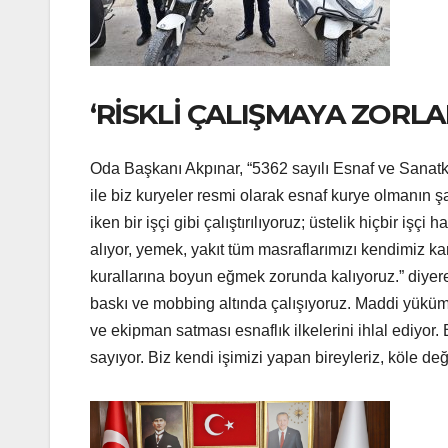
‘RİSKLİ ÇALIŞMAYA ZORL
Oda Başkanı Akpınar, “5362 sayılı Esnaf ve Sanatk
ile biz kuryeler resmi olarak esnaf kurye olmanın 
iken bir işçi gibi çalıştırılıyoruz; üstelik hiçbir i
alıyor, yemek, yakıt tüm masraflarımızı kendimiz karş
kurallarına boyun eğmek zorunda kalıyoruz.” diyerek
baskı ve mobbing altında çalışıyoruz. Maddi yükümüz
ve ekipman satması esnaflık ilkelerini ihlal ediyor.
sayıyor. Biz kendi işimizi yapan bireyleriz, köle de