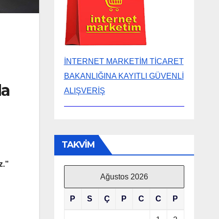
İNTERNET MARKETİM TİCARET
BAKANLIĞINA KAYITLI GÜVENLİ
da
ALIŞVERİŞ
TAKVİM
z.”
Ağustos 2026
P
S
Ç
P
C
C
P