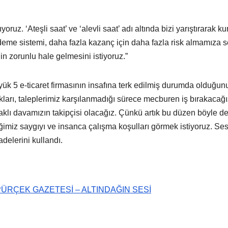
yoruz. ‘Ateşli saat’ ve ‘alevli saat’ adı altında bizi yarıştırarak ku
 ödeme sistemi, daha fazla kazanç için daha fazla risk almamıza 
in zorunlu hale gelmesini istiyoruz.”
ük 5 e-ticaret firmasının insafına terk edilmiş durumda olduğun
kları, taleplerimiz karşılanmadığı sürece mecburen iş bırakacağı
 haklı davamızın takipçisi olacağız. Çünkü artık bu düzen böyle 
ğimiz saygıyı ve insanca çalışma koşulları görmek istiyoruz. Ses
fadelerini kullandı.
RÇEK GAZETESİ – ALTINDAĞIN SESİ