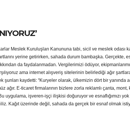
ANIYORUZ’
arlar Meslek Kuruluşları Kanununa tabi, sicil ve meslek odası k
şartlarını yerine getirirken, sahada durum bambaşka. Gerçekte, e
şçi hakkından da faydalanmadan. Vergilerimizi ödüyor, ekipmanlarımı
ılıyoruz ama internet alışveriş sitelerinin belirlediği ağır şartlar
 şunları kaydetti: “Kuryeler olarak, ülkemizin dört bir yanında a
 ağır. E-ticaret firmalarının bizlere zorla reklamlı çanta, mont,
 Bu uygulama, işveren-işçi ilişkisi doğuruyor ve esnaflığımızı yok
ğiliz. Kağıt üzerinde değil, sahada da gerçek bir esnaf olmak isti