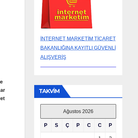
İNTERNET MARKETİM TİCARET
BAKANLIĞINA KAYITLI GÜVENLİ
ALIŞVERİŞ
ne
dar
TAKVİM
et
Ağustos 2026
P
S
Ç
P
C
C
P