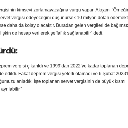
ergisinin kimseyi zorlamayacağına vurgu yapan Akçam, “Örneği
 1 servet vergisi ödeyeceğini düşünürsek 10 milyon doları ödemek
rse daha da kolay olacaktır. Buradan gelen vergileri de bağımsız
işkin de hesap verilerek şeffaflık sağlanabilir” dedi.
ürdü:
prem vergisi çıkarıldı ve 1999’dan 2022’ye kadar toplanan de
de edildi. Fakat deprem vergisi yeterli olamadı ve 6 Şubat 2023’
ğumuzu anladık. İşte toplanan servet vergisinin de büyük kısmı
yrılabilir.”