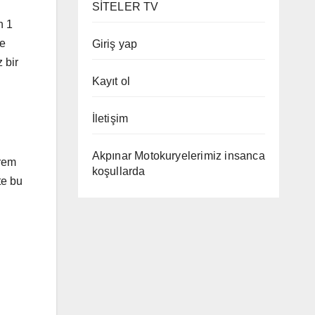
SİTELER TV
n 1
te
Giriş yap
 bir
Kayıt ol
İletişim
Akpınar Motokuryelerimiz insanca
prem
koşullarda
te bu