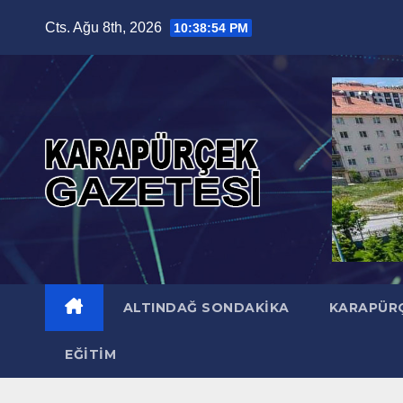
Skip
Cts. Ağu 8th, 2026
10:38:56 PM
to
content
ALTINDAĞ SONDAKIKA
KARAPÜR
EĞITIM