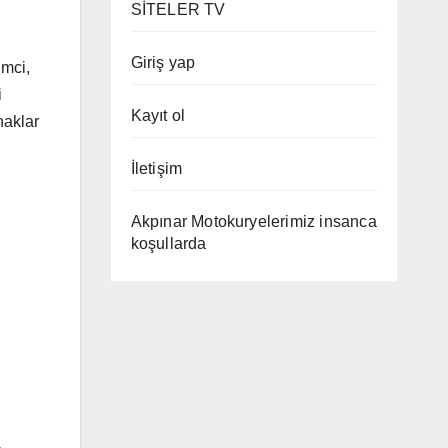
SİTELER TV
Giriş yap
imci,
i
Kayıt ol
naklar
İletişim
Akpınar Motokuryelerimiz insanca
koşullarda