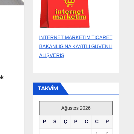
İNTERNET MARKETİM TİCARET
BAKANLIĞINA KAYITLI GÜVENLİ
ALIŞVERİŞ
ok
TAKVİM
Ağustos 2026
P
S
Ç
P
C
C
P