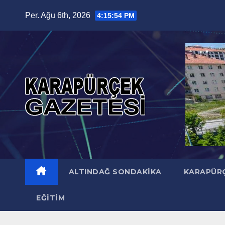
Skip
Per. Ağu 6th, 2026
4:15:55 PM
to
content
ALTINDAĞ SONDAKIKA
KARAPÜR
EĞITIM