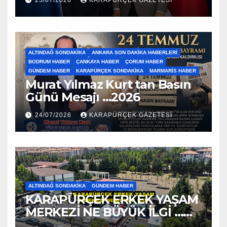
ALTINDAĞ SONDAKIKA
ANKARA SON DAKIKA HABERLERI
BODRUM HABER
ÇANKAYA HABER
ÇORUM HABER
GÜNDEM HABER
KARAPÜRÇEK SONDAKIKA
MARMARIS HABER
Murat Yılmaz Kurt tan Basın
Günü Mesajı …2026
24/07/2026
KARAPÜRÇEK GAZETESİ
ALTINDAĞ SONDAKIKA
GÜNDEM HABER
KARAPÜRÇEK ERKEK YAŞAM
MERKEZİ NE BÜYÜK İLGİ …
2026