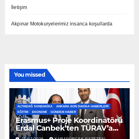
İletişim
Akpınar Motokuryelerimiz insanca koşullarda
You missed
ALTINDAĞ SONDAKIKA
ANKARA SON DAKIKA HABERLERI
EĞITIM
EKONOMI
GÜNDEM HABER
Erasmus+ Proje Koordinatörü
Erdal Canbek’ten TÜRAV’a
Ziyaret…2026
25/07/2026
KARAPÜRÇEK GAZETESİ