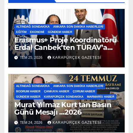
ALTINDAĞ SONDAKIKA
ANKARA SON DAKIKA HABERLERI
EĞITIM
EKONOMI
GÜNDEM HABER
Erasmus+ Proje Koordinatörü
Erdal Canbek’ten TÜRAV’a
Ziyaret…2026
TEM 25, 2026
KARAPÜRÇEK GAZETESİ
ALTINDAĞ SONDAKIKA
ANKARA SON DAKIKA HABERLERI
BODRUM HABER
ÇANKAYA HABER
ÇORUM HABER
GÜNDEM HABER
KARAPÜRÇEK SONDAKIKA
MARMARIS HABER
Murat Yılmaz Kurt tan Basın
Günü Mesajı …2026
TEM 24, 2026
KARAPÜRÇEK GAZETESİ