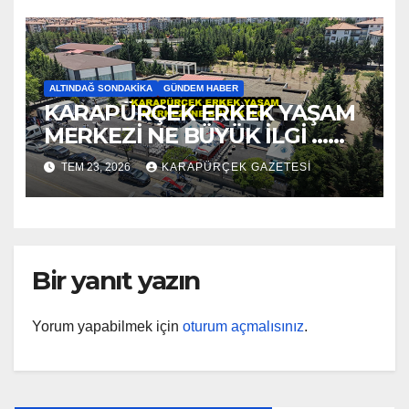
ALTINDAĞ SONDAKIKA
GÜNDEM HABER
KARAPÜRÇEK ERKEK YAŞAM
MERKEZİ NE BÜYÜK İLGİ …
2026
TEM 23, 2026
KARAPÜRÇEK GAZETESİ
Bir yanıt yazın
Yorum yapabilmek için
oturum açmalısınız
.