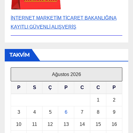
İNTERNET MARKETİM TİCARET BAKANLIĞINA
KAYITLI GÜVENLİ ALIŞVERİŞ
TAKVİM
Ağustos 2026
P
S
Ç
P
C
C
P
1
2
3
4
5
6
7
8
9
10
11
12
13
14
15
16