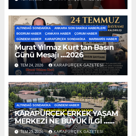
ALTINDAĞ SONDAKIKA
ANKARA SON DAKIKA HABERLERI
BODRUM HABER
ÇANKAYA HABER
ÇORUM HABER
GÜNDEM HABER
KARAPÜRÇEK SONDAKIKA
MARMARIS HABER
Murat Yılmaz Kurt tan Basın
Günü Mesajı …2026
TEM 24, 2026
KARAPÜRÇEK GAZETESİ
ALTINDAĞ SONDAKIKA
GÜNDEM HABER
KARAPÜRÇEK ERKEK YAŞAM
MERKEZİ NE BÜYÜK İLGİ …
2026
TEM 23, 2026
KARAPÜRÇEK GAZETESİ