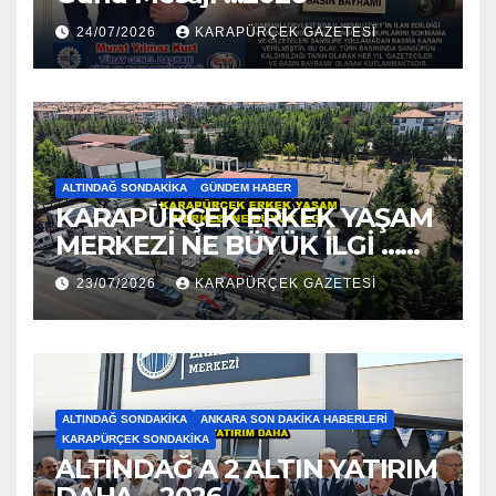
24/07/2026
KARAPÜRÇEK GAZETESİ
ALTINDAĞ SONDAKIKA
GÜNDEM HABER
KARAPÜRÇEK ERKEK YAŞAM
MERKEZİ NE BÜYÜK İLGİ …
2026
23/07/2026
KARAPÜRÇEK GAZETESİ
ALTINDAĞ SONDAKIKA
ANKARA SON DAKIKA HABERLERI
KARAPÜRÇEK SONDAKIKA
ALTINDAĞ A 2 ALTIN YATIRIM