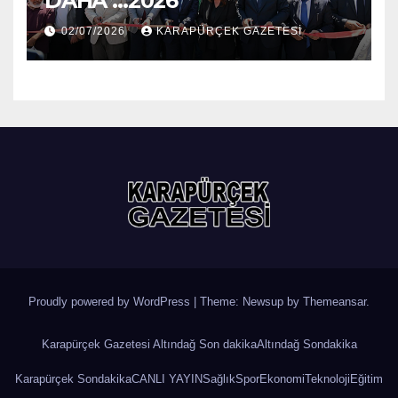
DAHA …2026
02/07/2026
KARAPÜRÇEK GAZETESİ
Proudly powered by WordPress
|
Theme: Newsup by
Themeansar
.
Karapürçek Gazetesi Altındağ Son dakika
Altındağ Sondakika
Karapürçek Sondakika
CANLI YAYIN
Sağlık
Spor
Ekonomi
Teknoloji
Eğitim