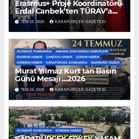
Erasmus+ Proje Koordinatörü
Erdal Canbek’ten TÜRAV’a
Ziyaret…2026
TEM 25, 2026
KARAPÜRÇEK GAZETESİ
ALTINDAĞ SONDAKIKA
ANKARA SON DAKIKA HABERLERI
BODRUM HABER
ÇANKAYA HABER
ÇORUM HABER
GÜNDEM HABER
KARAPÜRÇEK SONDAKIKA
MARMARIS HABER
Murat Yılmaz Kurt tan Basın
Günü Mesajı …2026
TEM 24, 2026
KARAPÜRÇEK GAZETESİ
ALTINDAĞ SONDAKIKA
GÜNDEM HABER
KARAPÜRÇEK ERKEK YAŞAM