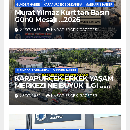
GÜNDEM HABER
KARAPÜRÇEK SONDAKIKA
MARMARIS HABER
Murat Yılmaz Kurt tan Basın
Günü Mesajı …2026
24/07/2026
KARAPÜRÇEK GAZETESİ
ALTINDAĞ SONDAKIKA
GÜNDEM HABER
KARAPÜRÇEK ERKEK YAŞAM
MERKEZİ NE BÜYÜK İLGİ …
2026
23/07/2026
KARAPÜRÇEK GAZETESİ