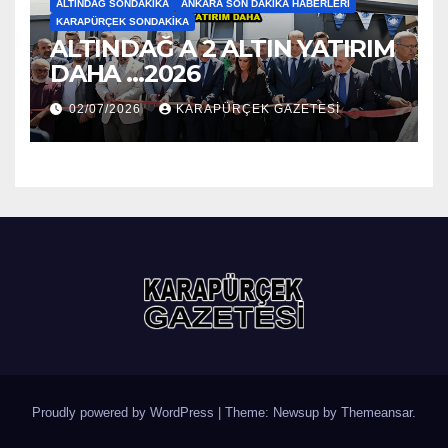
ALTINDAĞ SONDAKIKA
ANKARA SON DAKIKA HABERLERI
KARAPÜRÇEK SONDAKIKA
ALTINDAĞ A 2 ALTIN YATIRIM
DAHA …2026
02/07/2026
KARAPÜRÇEK GAZETESİ
Proudly powered by WordPress
|
Theme: Newsup by
Themeansar
.