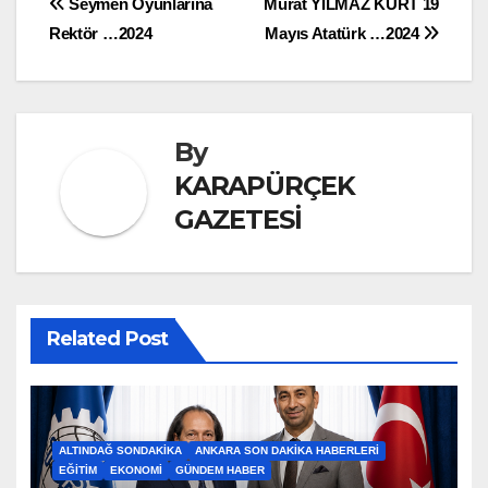
Yazı
Seymen Oyunlarına
Murat YILMAZ KURT 19
Rektör …2024
Mayıs Atatürk …2024
gezinmesi
By
KARAPÜRÇEK
GAZETESİ
Related Post
ALTINDAĞ SONDAKIKA
ANKARA SON DAKIKA HABERLERI
EĞITIM
EKONOMI
GÜNDEM HABER