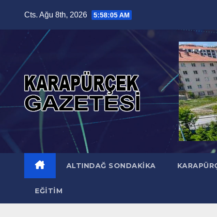
Skip
Cts. Ağu 8th, 2026
5:58:06 AM
to
content
ALTINDAĞ SONDAKIKA
KARAPÜR
EĞITIM