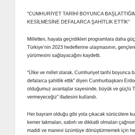
“CUMHURİYET TARİHİ BOYUNCA BAŞLATTIĞI
KESİLMESİNE DEFALARCA ŞAHİTLİK ETTİK”
Milletten, hayata geçirdikleri programlara daha g
Türkiye’nin 2023 hedeflerine ulaşmasının, gençlere 
yürümesini sağlayacağını kaydetti.
“Ülke ve millet olarak, Cumhuriyet tarihi boyunca b
defalarca şahitlik ettik” diyen Cumhurbaşkanı Erdo
olduğumuz avantajlar sayesinde, büyük ve güçlü T
vermeyeceğiz” ifadesini kullandı.
Her bayram olduğu gibi yola çıkacak sürücülere ku
kemer takmaları, sabırlı ve dikkatli olmaları çağrı
maddi ve manevi üzüntüye dönüştürmemek için hep 