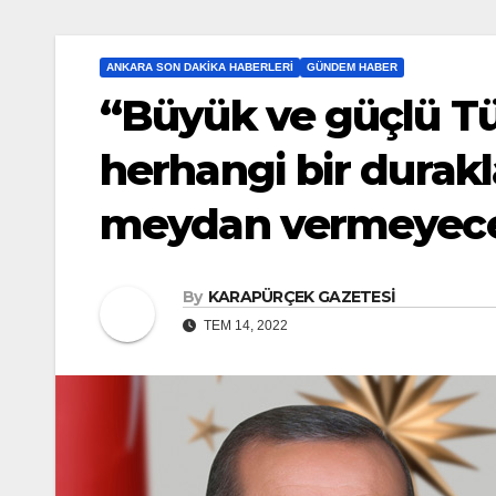
ANKARA SON DAKIKA HABERLERI
GÜNDEM HABER
“Büyük ve güçlü Tü
herhangi bir durak
meydan vermeyece
By
KARAPÜRÇEK GAZETESİ
TEM 14, 2022