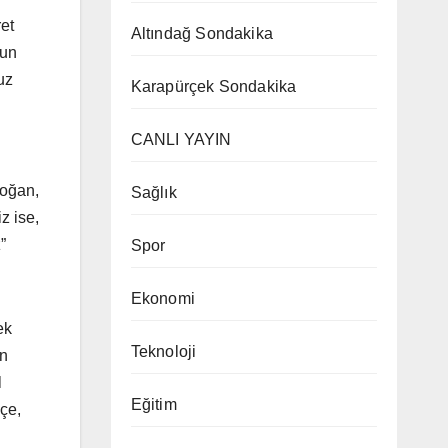
et
Altındağ Sondakika
nun
uz
Karapürçek Sondakika
CANLI YAYIN
doğan,
Sağlık
z ise,
”
Spor
Ekonomi
ek
Teknoloji
ın
l
Eğitim
kçe,