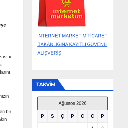
eye
İNTERNET MARKETİM TİCARET
BAKANLIĞINA KAYITLI GÜVENLİ
ALIŞVERİŞ
zasını
.
larını
TAKVİM
mızın
Ağustos 2026
ri bir
P
S
Ç
P
C
C
P
akın