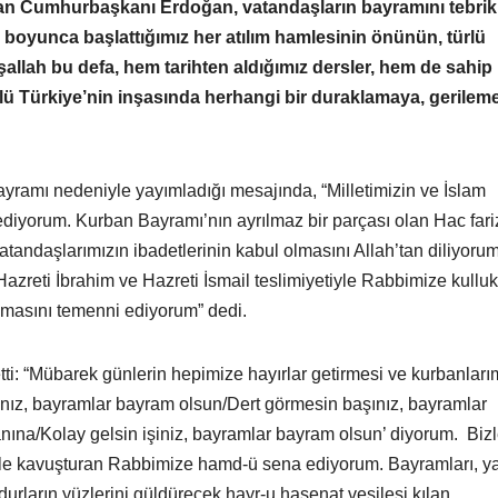
yan Cumhurbaşkanı Erdoğan, vatandaşların bayramını tebrik
i boyunca başlattığımız her atılım hamlesinin önünün, türlü
nşallah bu defa, hem tarihten aldığımız dersler, hem de sahip
ü Türkiye’nin inşasında herhangi bir duraklamaya, gerilem
amı nedeniyle yayımladığı mesajında, “Milletimizin ve İslam
diyorum. Kurban Bayramı’nın ayrılmaz bir parçası olan Hac fari
tandaşlarımızın ibadetlerinin kabul olmasını Allah’tan diliyorum
Hazreti İbrahim ve Hazreti İsmail teslimiyetiyle Rabbimize kulluk
lmasını temenni ediyorum” dedi.
: “Mübarek günlerin hepimize hayırlar getirmesi ve kurbanları
şınız, bayramlar bayram olsun/Dert görmesin başınız, bayramlar
nına/Kolay gelsin işiniz, bayramlar bayram olsun’ diyorum. Bizle
kle kavuşturan Rabbimize hamd-ü sena ediyorum. Bayramları, y
rların yüzlerini güldürecek hayr-u hasenat vesilesi kılan