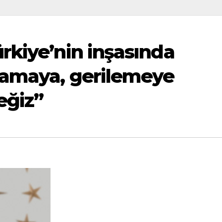
rkiye’nin inşasında
lamaya, gerilemeye
ğiz”