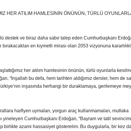
MIZ HER ATILIM HAMLESİNİN ÖNÜNÜN, TÜRLÜ OYUNLARL
üçlü destek ve biraz daha sabır talep eden Cumhurbaşkanı Erdoğ
bırakacakları en kıymetli mirası olan 2053 vizyonuna kararlılık
aşlattığımız her atılım hamlesinin önünün, türlü oyunlarla kesil
ğan, “İnşallah bu defa, hem tarihten aldığımız dersler, hem de s
ürkiye’nin inşasında herhangi bir duraklamaya, gerilemeye me
rallara harfiyen uymaları, yorgun araç kullanmamaları, mutlaka
sını yineleyen Cumhurbaşkanı Erdoğan, “Bayram ve tatil sevincimi
birlikte azami hassasiyet gösterelim. Bu duygularla, bir kez d