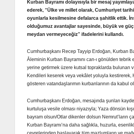
Kurban Bayramı dolayısıyla bir mesaj yayımla
ederek, “Ülke ve millet olarak, Cumhuriyet tarih
oyunlarla kesilmesine defalarca şahitlik ettik. İ
olduğumuz avantajlar sayesinde, büyük ve güçl
meydan vermeyeceğiz” ifadelerini kullandı.
Cumhurbaşkanı Recep Tayyip Erdoğan, Kurban Bayr
Âleminin Kurban Bayramını can-ı gönülden tebrik e
yerine getirmek üzere kutsal topraklarda bulunan va
Kendileri keserek veya vekâlet yoluyla kestirerek, 
gösteren vatandaşlarımın kurbanlarının da kabul o
Cumhurbaşkanı Erdoğan, mesajında şunları kaydetti
kurtuluşa vesile olması niyazıyla; Yaza dönsün kı
bayram olsun/Otlar dikenler dolsun Nemrut’ların ça
Kurban Bayramı’na daha sağlıkla, huzurla, esenli
çevrelerinden başlayarak tüm mazlumların ve mağdu