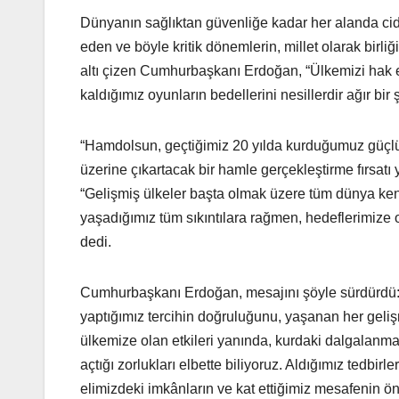
Dünyanın sağlıktan güvenliğe kadar her alanda cid
eden ve böyle kritik dönemlerin, millet olarak birl
altı çizen Cumhurbaşkanı Erdoğan, “Ülkemizi hak e
kaldığımız oyunların bedellerini nesillerdir ağır b
“Hamdolsun, geçtiğimiz 20 yılda kurduğumuz güçlü 
üzerine çıkartacak bir hamle gerçekleştirme fırsa
“Gelişmiş ülkeler başta olmak üzere tüm dünya kend
yaşadığımız tüm sıkıntılara rağmen, hedeflerimize 
dedi.
Cumhurbaşkanı Erdoğan, mesajını şöyle sürdürdü: “
yaptığımız tercihin doğruluğunu, yaşanan her gel
ülkemize olan etkileri yanında, kurdaki dalgalanma
açtığı zorlukları elbette biliyoruz. Aldığımız tedbi
elimizdeki imkânların ve kat ettiğimiz mesafenin ön