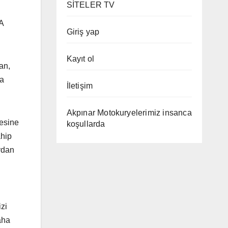
SİTELER TV
A
Giriş yap
Kayıt ol
an,
la
İletişim
Akpınar Motokuryelerimiz insanca
mesine
koşullarda
ahip
ydan
zi
aha