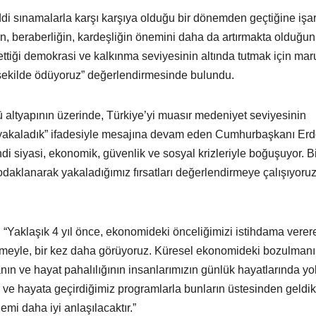
di sınamalarla karşı karşıya olduğu bir dönemden geçtiğine işar
iğin, beraberliğin, kardeşliğin önemini daha da artırmakta olduğu
ttiği demokrasi ve kalkınma seviyesinin altında tutmak için mar
ir şekilde ödüyoruz” değerlendirmesinde bulundu.
altyapının üzerinde, Türkiye’yi muasır medeniyet seviyesinin
tı yakaladık” ifadesiyle mesajına devam eden Cumhurbaşkanı Er
i siyasi, ekonomik, güvenlik ve sosyal krizleriyle boğuşuyor. Bi
odaklanarak yakaladığımız fırsatları değerlendirmeye çalışıyoruz
Yaklaşık 4 yıl önce, ekonomideki önceliğimizi istihdama verer
işmeyle, bir kez daha görüyoruz. Küresel ekonomideki bozulman
nın ve hayat pahalılığının insanlarımızın günlük hayatlarında yo
rler ve hayata geçirdiğimiz programlarla bunların üstesinden geldi
emi daha iyi anlaşılacaktır.”