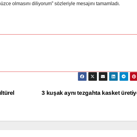
nüzce olmasını diliyorum” sözleriyle mesajını tamamladı.
İ
ltürel
3 kuşak aynı tezgahta kasket üreti