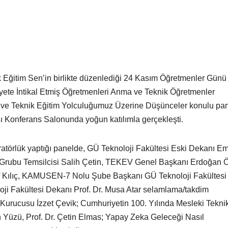
k Eğitim Sen’in birlikte düzenlediği 24 Kasım Öğretmenler Günü
ete İntikal Etmiş Öğretmenleri Anma ve Teknik Öğretmenler
 ve Teknik Eğitim Yolculuğumuz Üzerine Düşünceler konulu pan
sı Konferans Salonunda yoğun katılımla gerçekleşti.
örlük yaptığı panelde, GÜ Teknoloji Fakültesi Eski Dekanı Em
u Grubu Temsilcisi Salih Çetin, TEKEV Genel Başkanı Erdoğan 
f Kılıç, KAMUSEN-7 Nolu Şube Başkanı GÜ Teknoloji Fakültesi
oji Fakültesi Dekanı Prof. Dr. Musa Atar selamlama/takdim
rucusu İzzet Çevik; Cumhuriyetin 100. Yılında Mesleki Tekni
Yüzü, Prof. Dr. Çetin Elmas; Yapay Zeka Geleceği Nasıl