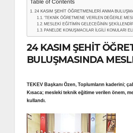
Table of Contents
24 KASIM ŞEHİT ÖĞRETMENLERİ ANMA BULUŞMAS
‘TEKNİK ÖĞRETMENE VERİLEN DEĞERLE MESL
MESLEKİ EĞİTİMİN GELECEĞİNİN ŞEKİLLENDİ
PANELDE KONUŞMACILAR İLGİLİ KONULARI EL
24 KASIM ŞEHİT ÖĞR
BULUŞMASINDA MESLEK
TEKEV Başkanı Özen, Toplumların kaderini; çalışka
Kısaca; mesleki teknik eğitime verilen önem, mes
kullandı.