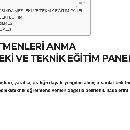
INDA MESLEKİ VE TEKNİK EĞİTİM PANELİ
EKİ EĞİTİM’
RİLMESİ
E ALDI
ETMENLERİ ANMA
İ VE TEKNİK EĞİTİM PANE
n, yaratıcı, pratiğe dayalı iyi eğitim almış insanlar belirler
leki/teknik öğretmene verilen değerle belirlenir. ifadelerini