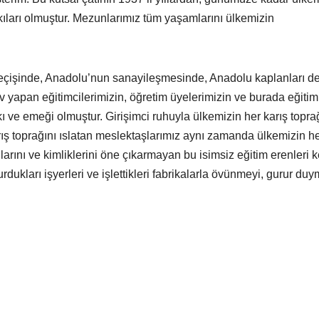
kıları olmuştur. Mezunlarımız tüm yaşamlarını ülkemizin
eçişinde, Anadolu’nun sanayileşmesinde, Anadolu kaplanları de
ev yapan eğitimcilerimizin, öğretim üyelerimizin ve burada eğitim
 ve emeği olmuştur. Girişimci ruhuyla ülkemizin her karış topr
karış toprağını ıslatan meslektaşlarımız aynı zamanda ülkemizin he
larını ve kimliklerini öne çıkarmayan bu isimsiz eğitim erenleri 
urdukları işyerleri ve işlettikleri fabrikalarla övünmeyi, gurur du