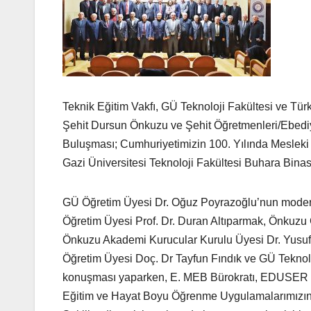
Teknik Eğitim Vakfı, GÜ Teknoloji Fakültesi ve Tür
Şehit Dursun Önkuzu ve Şehit Öğretmenleri/Ebediy
Buluşması; Cumhuriyetimizin 100. Yılında Mesleki
Gazi Üniversitesi Teknoloji Fakültesi Buhara Bina
GÜ Öğretim Üyesi Dr. Oğuz Poyrazoğlu’nun moderat
Öğretim Üyesi Prof. Dr. Duran Altıparmak, Önkuz
Önkuzu Akademi Kurucular Kurulu Üyesi Dr. Yusu
Öğretim Üyesi Doç. Dr Tayfun Fındık ve GÜ Teknol
konuşması yaparken, E. MEB Bürokratı, EDUSER Ku
Eğitim ve Hayat Boyu Öğrenme Uygulamalarımızın 