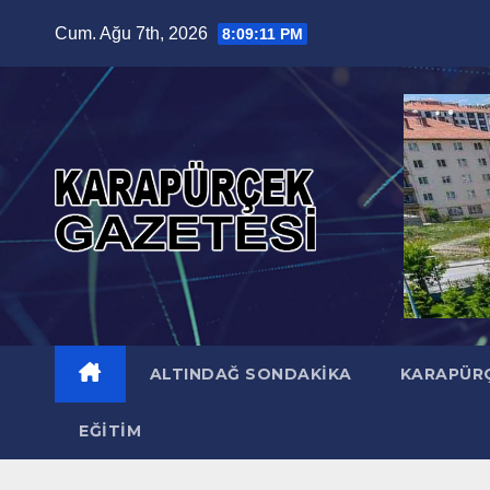
Skip
Cum. Ağu 7th, 2026
8:09:13 PM
to
content
ALTINDAĞ SONDAKIKA
KARAPÜR
EĞITIM