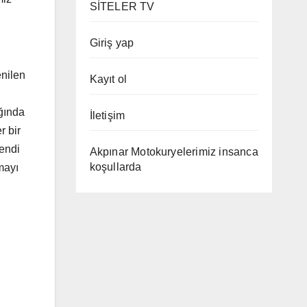
SİTELER TV
Giriş yap
nilen
Kayıt ol
ağında
İletişim
r bir
kendi
Akpınar Motokuryelerimiz insanca
koşullarda
ymayı