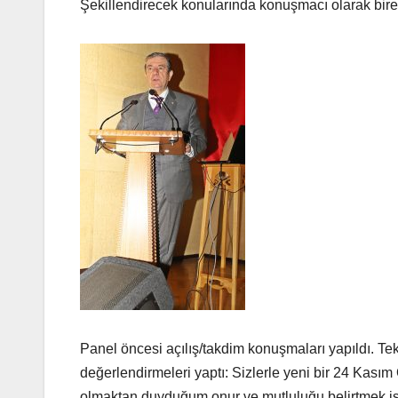
Şekillendirecek konularında konuşmacı olarak bire
Panel öncesi açılış/takdim konuşmaları yapıldı. 
değerlendirmeleri yaptı: Sizlerle yeni bir 24 Kası
olmaktan duyduğum onur ve mutluluğu belirtmek ist