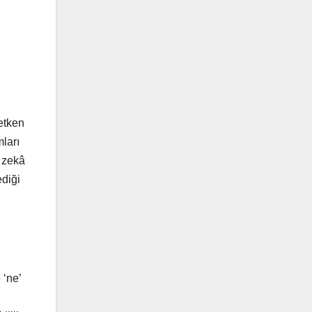
etken
mları
 zekâ
diği
 ‘ne’