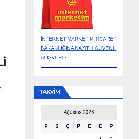
İNTERNET MARKETİM TİCARET
BAKANLIĞINA KAYITLI GÜVENLİ
ALIŞVERİŞ
Lİ
.
TAKVİM
Ağustos 2026
P
S
Ç
P
C
C
P