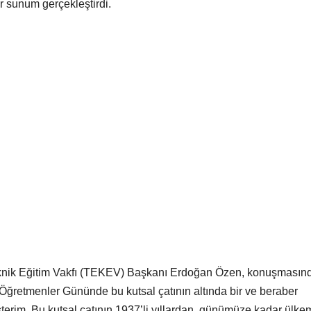
r sunum gerçekleştirdi.
Teknik Eğitim Vakfı (TEKEV) Başkanı Erdoğan Özen, konuşmasın
m Öğretmenler Gününde bu kutsal çatının altında bir ve beraber
erim. Bu kutsal çatının 1937’li yıllardan, günümüze kadar ülke