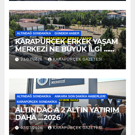
ALTINDAĞ SONDAKIKA
GÜNDEM HABER
KARAPÜRÇEK ERKEK YAŞAM
MERKEZİ NE BÜYÜK İLGİ …
2026
23/07/2026
KARAPÜRÇEK GAZETESİ
ALTINDAĞ SONDAKIKA
ANKARA SON DAKIKA HABERLERI
KARAPÜRÇEK SONDAKIKA
ALTINDAĞ A 2 ALTIN YATIRIM
DAHA …2026
02/07/2026
KARAPÜRÇEK GAZETESİ