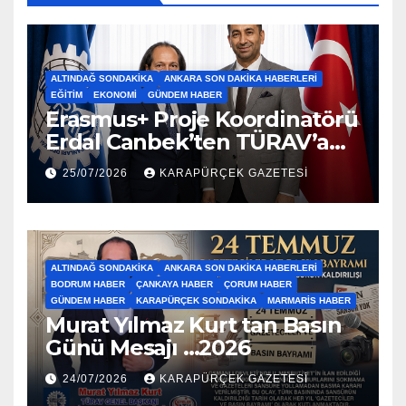
ALTINDAĞ SONDAKIKA
ANKARA SON DAKIKA HABERLERI
EĞITIM
EKONOMI
GÜNDEM HABER
Erasmus+ Proje Koordinatörü
Erdal Canbek’ten TÜRAV’a
Ziyaret…2026
25/07/2026
KARAPÜRÇEK GAZETESİ
ALTINDAĞ SONDAKIKA
ANKARA SON DAKIKA HABERLERI
BODRUM HABER
ÇANKAYA HABER
ÇORUM HABER
GÜNDEM HABER
KARAPÜRÇEK SONDAKIKA
MARMARIS HABER
Murat Yılmaz Kurt tan Basın
Günü Mesajı …2026
24/07/2026
KARAPÜRÇEK GAZETESİ