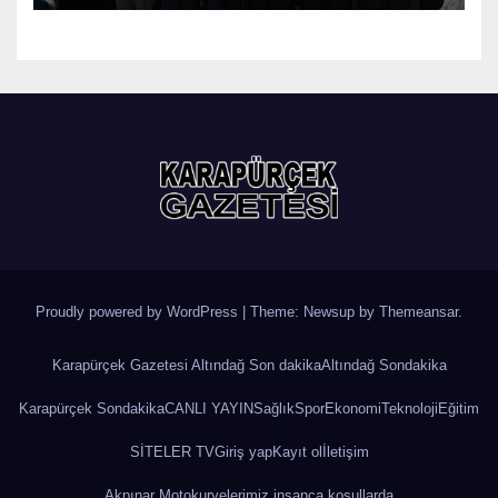
Proudly powered by WordPress
|
Theme: Newsup by
Themeansar
.
Karapürçek Gazetesi Altındağ Son dakika
Altındağ Sondakika
Karapürçek Sondakika
CANLI YAYIN
Sağlık
Spor
Ekonomi
Teknoloji
Eğitim
SİTELER TV
Giriş yap
Kayıt ol
İletişim
Akpınar Motokuryelerimiz insanca koşullarda