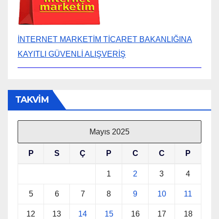
İNTERNET MARKETİM TİCARET BAKANLIĞINA
KAYITLI GÜVENLİ ALIŞVERİŞ
TAKVİM
Mayıs 2025
P
S
Ç
P
C
C
P
1
2
3
4
5
6
7
8
9
10
11
12
13
14
15
16
17
18