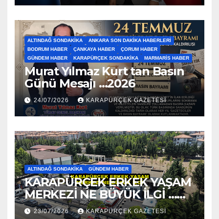
ALTINDAĞ SONDAKIKA
ANKARA SON DAKIKA HABERLERI
BODRUM HABER
ÇANKAYA HABER
ÇORUM HABER
GÜNDEM HABER
KARAPÜRÇEK SONDAKIKA
MARMARIS HABER
Murat Yılmaz Kurt tan Basın
Günü Mesajı …2026
24/07/2026
KARAPÜRÇEK GAZETESİ
ALTINDAĞ SONDAKIKA
GÜNDEM HABER
KARAPÜRÇEK ERKEK YAŞAM
MERKEZİ NE BÜYÜK İLGİ …
2026
23/07/2026
KARAPÜRÇEK GAZETESİ