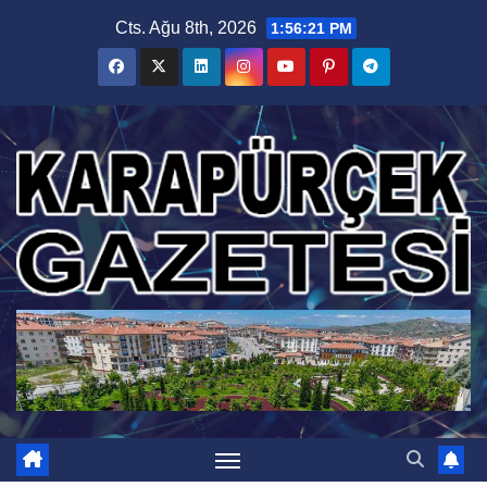
Skip
Cts. Ağu 8th, 2026
1:56:22 PM
to
content