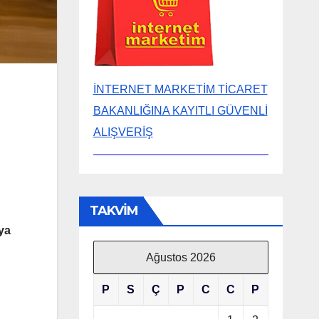
İNTERNET MARKETİM TİCARET
BAKANLIĞINA KAYITLI GÜVENLİ
ALIŞVERİŞ
TAKVİM
ya
Ağustos 2026
P
S
Ç
P
C
C
P