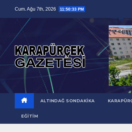
Skip
Cum. Ağu 7th, 2026
11:50:34 PM
to
content
ALTINDAĞ SONDAKIKA
KARAPÜR
EĞITIM