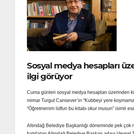
Sosyal medya hesapları üze
ilgi görüyor
Cuma günleri sosyal medya hesapları üzerinden kita
mimar Turgut Cansever’in “Kubbeyi yere koymamak” a
“Öğretmenim lütfun bu kitabı okur musun” isimli eser
Altındağ Belediye Başkanlığı döneminde pek çok m
hatırlatan Altındağ Belediye Başkan adayı Veysel T