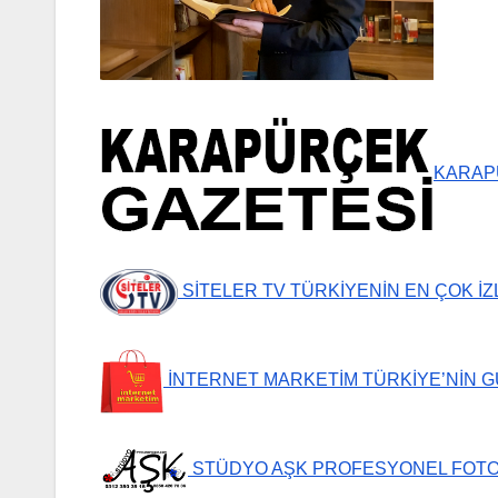
KARAP
SİTELER TV TÜRKİYENİN EN ÇOK İ
İNTERNET MARKETİM TÜRKİYE’NİN G
STÜDYO AŞK PROFESYONEL FOT