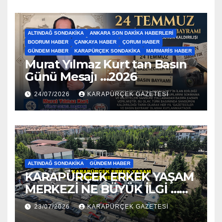
ALTINDAĞ SONDAKIKA
ANKARA SON DAKIKA HABERLERI
BODRUM HABER
ÇANKAYA HABER
ÇORUM HABER
GÜNDEM HABER
KARAPÜRÇEK SONDAKIKA
MARMARIS HABER
Murat Yılmaz Kurt tan Basın
Günü Mesajı …2026
24/07/2026
KARAPÜRÇEK GAZETESİ
ALTINDAĞ SONDAKIKA
GÜNDEM HABER
KARAPÜRÇEK ERKEK YAŞAM
MERKEZİ NE BÜYÜK İLGİ …
2026
23/07/2026
KARAPÜRÇEK GAZETESİ