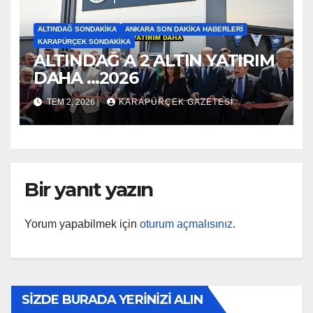
ALTINDAĞ SONDAKIKA
ANKARA SON DAKIKA HABERLERI
KARAPÜRÇEK SONDAKIKA
ALTINDAĞ A 2 ALTIN YATIRIM
DAHA …2026
TEM 2, 2026
KARAPÜRÇEK GAZETESİ
Bir yanıt yazın
Yorum yapabilmek için
oturum açmalısınız
.
SİZDE BURADA YERİNİZİ ALIN