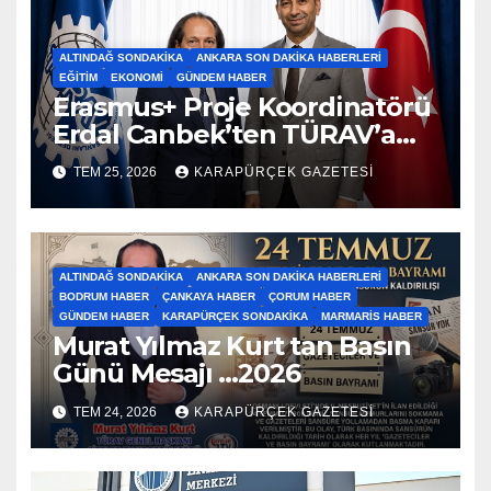
ALTINDAĞ SONDAKIKA
ANKARA SON DAKIKA HABERLERI
EĞITIM
EKONOMI
GÜNDEM HABER
Erasmus+ Proje Koordinatörü
Erdal Canbek’ten TÜRAV’a
Ziyaret…2026
TEM 25, 2026
KARAPÜRÇEK GAZETESİ
ALTINDAĞ SONDAKIKA
ANKARA SON DAKIKA HABERLERI
BODRUM HABER
ÇANKAYA HABER
ÇORUM HABER
GÜNDEM HABER
KARAPÜRÇEK SONDAKIKA
MARMARIS HABER
Murat Yılmaz Kurt tan Basın
Günü Mesajı …2026
TEM 24, 2026
KARAPÜRÇEK GAZETESİ