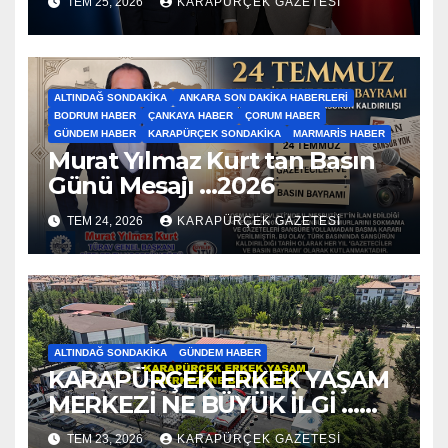
TEM 25, 2026
KARAPÜRÇEK GAZETESİ
ALTINDAĞ SONDAKIKA
ANKARA SON DAKIKA HABERLERI
BODRUM HABER
ÇANKAYA HABER
ÇORUM HABER
GÜNDEM HABER
KARAPÜRÇEK SONDAKIKA
MARMARIS HABER
Murat Yılmaz Kurt tan Basın
Günü Mesajı …2026
TEM 24, 2026
KARAPÜRÇEK GAZETESİ
ALTINDAĞ SONDAKIKA
GÜNDEM HABER
KARAPÜRÇEK ERKEK YAŞAM
MERKEZİ NE BÜYÜK İLGİ …
2026
TEM 23, 2026
KARAPÜRÇEK GAZETESİ