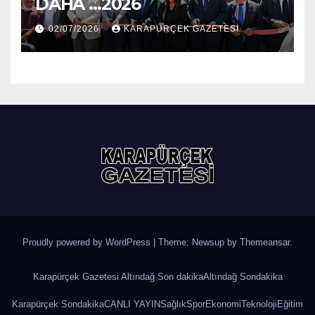
DAHA …2026
02/07/2026
KARAPÜRÇEK GAZETESİ
Proudly powered by WordPress
|
Theme: Newsup by
Themeansar
.
Karapürçek Gazetesi Altındağ Son dakika
Altındağ Sondakika
Karapürçek Sondakika
CANLI YAYIN
Sağlık
Spor
Ekonomi
Teknoloji
Eğitim