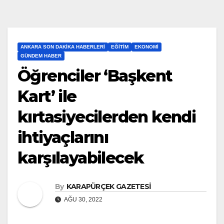
ANKARA SON DAKIKA HABERLERI
EĞITIM
EKONOMI
GÜNDEM HABER
Öğrenciler ‘Başkent
Kart’ ile
kırtasiyecilerden kendi
ihtiyaçlarını
karşılayabilecek
By
KARAPÜRÇEK GAZETESİ
AĞU 30, 2022