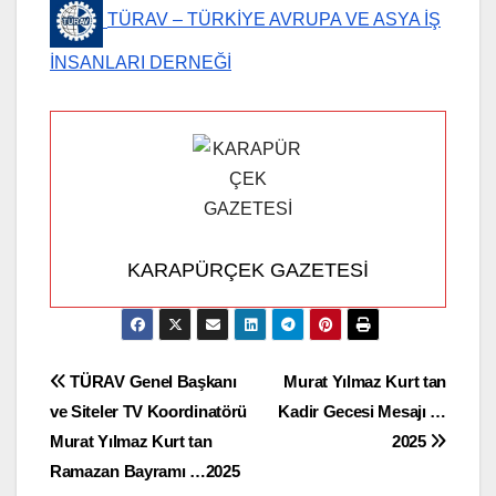
TÜRAV – TÜRKİYE AVRUPA VE ASYA İŞ
İNSANLARI DERNEĞİ
KARAPÜRÇEK GAZETESİ
Yazı
TÜRAV Genel Başkanı
Murat Yılmaz Kurt tan
ve Siteler TV Koordinatörü
Kadir Gecesi Mesajı …
gezinmesi
Murat Yılmaz Kurt tan
2025
Ramazan Bayramı …2025