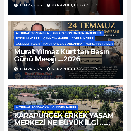
Ziyaret…2026
TEM 25, 2026
KARAPÜRÇEK GAZETESİ
ALTINDAĞ SONDAKIKA
ANKARA SON DAKIKA HABERLERI
BODRUM HABER
ÇANKAYA HABER
ÇORUM HABER
GÜNDEM HABER
KARAPÜRÇEK SONDAKIKA
MARMARIS HABER
Murat Yılmaz Kurt tan Basın
Günü Mesajı …2026
TEM 24, 2026
KARAPÜRÇEK GAZETESİ
ALTINDAĞ SONDAKIKA
GÜNDEM HABER
KARAPÜRÇEK ERKEK YAŞAM
MERKEZİ NE BÜYÜK İLGİ …
2026