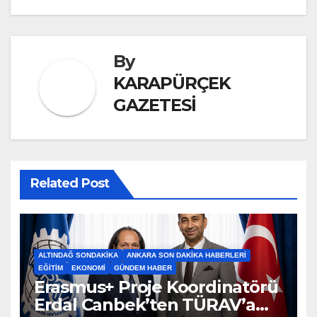
By
KARAPÜRÇEK
GAZETESİ
Related Post
ALTINDAĞ SONDAKIKA
ANKARA SON DAKIKA HABERLERI
EĞITIM
EKONOMI
GÜNDEM HABER
Erasmus+ Proje Koordinatörü
Erdal Canbek’ten TÜRAV’a