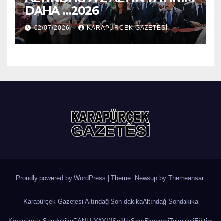
DAHA …2026
02/07/2026
KARAPÜRÇEK GAZETESİ
Proudly powered by WordPress
|
Theme: Newsup by
Themeansar
.
Karapürçek Gazetesi Altındağ Son dakika
Altındağ Sondakika
Karapürçek Sondakika
CANLI YAYIN
Sağlık
Spor
Ekonomi
Teknoloji
Eğitim