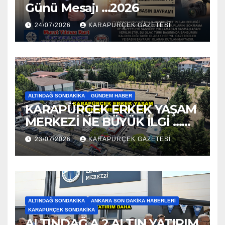
Günü Mesajı …2026
24/07/2026
KARAPÜRÇEK GAZETESİ
ALTINDAĞ SONDAKIKA
GÜNDEM HABER
KARAPÜRÇEK ERKEK YAŞAM
MERKEZİ NE BÜYÜK İLGİ …
2026
23/07/2026
KARAPÜRÇEK GAZETESİ
ALTINDAĞ SONDAKIKA
ANKARA SON DAKIKA HABERLERI
KARAPÜRÇEK SONDAKIKA
ALTINDAĞ A 2 ALTIN YATIRIM