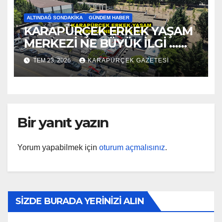
ALTINDAĞ SONDAKIKA
GÜNDEM HABER
KARAPÜRÇEK ERKEK YAŞAM
MERKEZİ NE BÜYÜK İLGİ …
2026
TEM 23, 2026
KARAPÜRÇEK GAZETESİ
Bir yanıt yazın
Yorum yapabilmek için
oturum açmalısınız
.
SİZDE BURADA YERİNİZİ ALIN