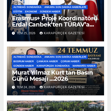
ALTINDAĞ SONDAKIKA
ANKARA SON DAKIKA HABERLERI
EĞITIM
EKONOMI
GÜNDEM HABER
Erasmus+ Proje Koordinatörü
Erdal Canbek’ten TÜRAV’a
Ziyaret…2026
TEM 25, 2026
KARAPÜRÇEK GAZETESİ
ALTINDAĞ SONDAKIKA
ANKARA SON DAKIKA HABERLERI
BODRUM HABER
ÇANKAYA HABER
ÇORUM HABER
GÜNDEM HABER
KARAPÜRÇEK SONDAKIKA
MARMARIS HABER
Murat Yılmaz Kurt tan Basın
Günü Mesajı …2026
TEM 24, 2026
KARAPÜRÇEK GAZETESİ