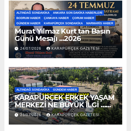
ALTINDAĞ SONDAKIKA
ANKARA SON DAKIKA HABERLERI
BODRUM HABER
ÇANKAYA HABER
ÇORUM HABER
GÜNDEM HABER
KARAPÜRÇEK SONDAKIKA
MARMARIS HABER
Murat Yılmaz Kurt tan Basın
Günü Mesajı …2026
24/07/2026
KARAPÜRÇEK GAZETESİ
ALTINDAĞ SONDAKIKA
GÜNDEM HABER
KARAPÜRÇEK ERKEK YAŞAM
MERKEZİ NE BÜYÜK İLGİ …
2026
23/07/2026
KARAPÜRÇEK GAZETESİ