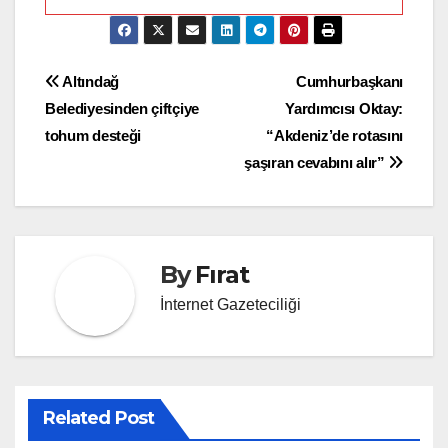
Yazı
Altındağ
Cumhurbaşkanı
Belediyesinden çiftçiye
Yardımcısı Oktay:
gezinmesi
tohum desteği
“Akdeniz’de rotasını
şaşıran cevabını alır”
By
Fırat
İnternet Gazeteciliği
Related Post