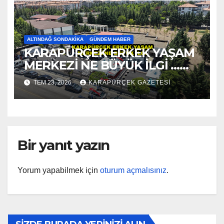
ALTINDAĞ SONDAKIKA
GÜNDEM HABER
KARAPÜRÇEK ERKEK YAŞAM
MERKEZİ NE BÜYÜK İLGİ …
2026
TEM 23, 2026
KARAPÜRÇEK GAZETESİ
Bir yanıt yazın
Yorum yapabilmek için
oturum açmalısınız
.