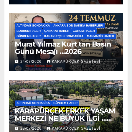
ALTINDAĞ SONDAKIKA
ANKARA SON DAKIKA HABERLERI
BODRUM HABER
ÇANKAYA HABER
ÇORUM HABER
GÜNDEM HABER
KARAPÜRÇEK SONDAKIKA
MARMARIS HABER
Murat Yılmaz Kurt tan Basın
Günü Mesajı …2026
24/07/2026
KARAPÜRÇEK GAZETESİ
ALTINDAĞ SONDAKIKA
GÜNDEM HABER
KARAPÜRÇEK ERKEK YAŞAM
MERKEZİ NE BÜYÜK İLGİ …
2026
23/07/2026
KARAPÜRÇEK GAZETESİ