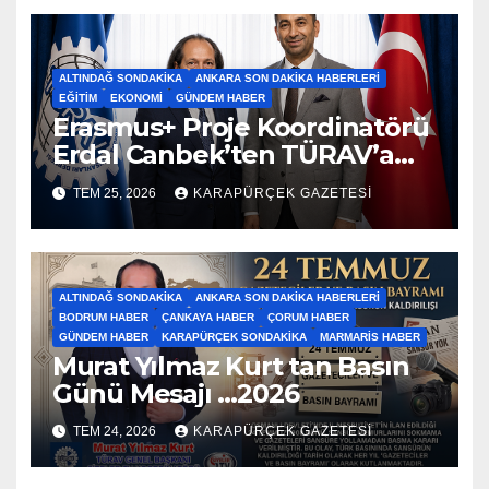
ALTINDAĞ SONDAKIKA
ANKARA SON DAKIKA HABERLERI
EĞITIM
EKONOMI
GÜNDEM HABER
Erasmus+ Proje Koordinatörü
Erdal Canbek’ten TÜRAV’a
Ziyaret…2026
TEM 25, 2026
KARAPÜRÇEK GAZETESİ
ALTINDAĞ SONDAKIKA
ANKARA SON DAKIKA HABERLERI
BODRUM HABER
ÇANKAYA HABER
ÇORUM HABER
GÜNDEM HABER
KARAPÜRÇEK SONDAKIKA
MARMARIS HABER
Murat Yılmaz Kurt tan Basın
Günü Mesajı …2026
TEM 24, 2026
KARAPÜRÇEK GAZETESİ