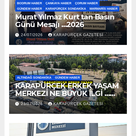
BODRUM HABER
ÇANKAYA HABER
ÇORUM HABER
GÜNDEM HABER
KARAPÜRÇEK SONDAKIKA
MARMARIS HABER
Murat Yılmaz Kurt tan Basın
Günü Mesajı …2026
24/07/2026
KARAPÜRÇEK GAZETESİ
ALTINDAĞ SONDAKIKA
GÜNDEM HABER
KARAPÜRÇEK ERKEK YAŞAM
MERKEZİ NE BÜYÜK İLGİ …
2026
23/07/2026
KARAPÜRÇEK GAZETESİ