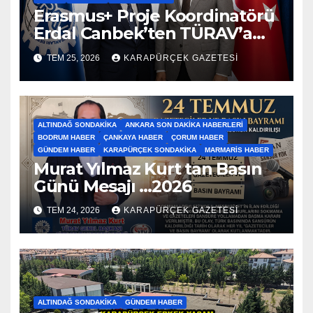
Erasmus+ Proje Koordinatörü
Erdal Canbek’ten TÜRAV’a
Ziyaret…2026
TEM 25, 2026
KARAPÜRÇEK GAZETESİ
ALTINDAĞ SONDAKIKA
ANKARA SON DAKIKA HABERLERI
BODRUM HABER
ÇANKAYA HABER
ÇORUM HABER
GÜNDEM HABER
KARAPÜRÇEK SONDAKIKA
MARMARIS HABER
Murat Yılmaz Kurt tan Basın
Günü Mesajı …2026
TEM 24, 2026
KARAPÜRÇEK GAZETESİ
ALTINDAĞ SONDAKIKA
GÜNDEM HABER