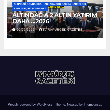
ALTINDAĞ SONDAKIKA
ANKARA SON DAKIKA HABERLERI
KARAPÜRÇEK SONDAKIKA
ALTINDAĞ A 2 ALTIN YATIRIM
DAHA …2026
02/07/2026
KARAPÜRÇEK GAZETESİ
Proudly powered by WordPress
|
Theme: Newsup by
Themeansar
.