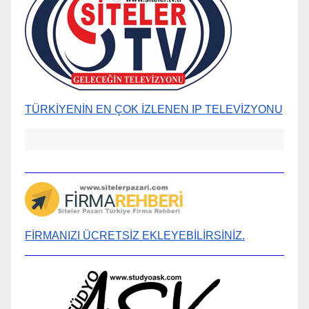
TÜRKİYENİN EN ÇOK İZLENEN IP TELEVİZYONU
FİRMANIZI ÜCRETSİZ EKLEYEBİLİRSİNİZ.