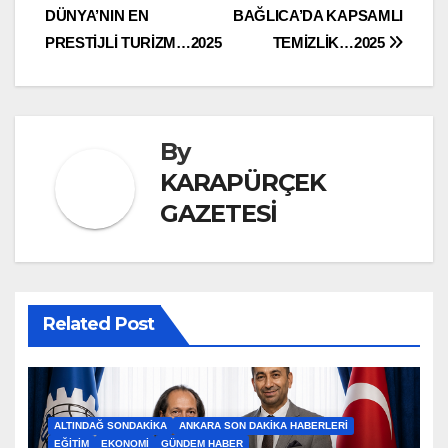
DÜNYA’NIN EN
BAĞLICA’DA KAPSAMLI
gezinmesi
PRESTİJLİ TURİZM…2025
TEMİZLİK…2025
By
KARAPÜRÇEK
GAZETESİ
Related Post
ALTINDAĞ SONDAKIKA
ANKARA SON DAKIKA HABERLERI
EĞITIM
EKONOMI
GÜNDEM HABER