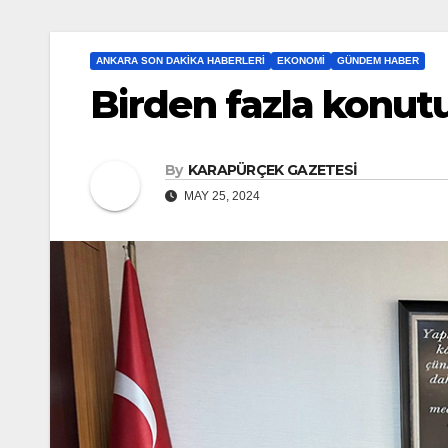
ANKARA SON DAKIKA HABERLERI
EKONOMI
GÜNDEM HABER
Birden fazla konut
By
KARAPÜRÇEK GAZETESİ
MAY 25, 2024