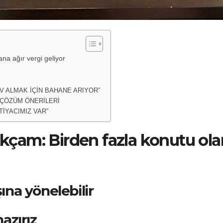
a ağır vergi geliyor
EV ALMAK İÇİN BAHANE ARIYOR”
 ÇÖZÜM ÖNERİLERİ
TİYACIMIZ VAR”
çam: Birden fazla konutu ola
şına yönelebilir
azırız