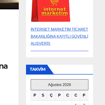
İNTERNET MARKETİM TİCARET
BAKANLIĞINA KAYITLI GÜVENLİ
ALIŞVERİŞ
na
TAKVİM
Ağustos 2026
P
S
Ç
P
C
C
P