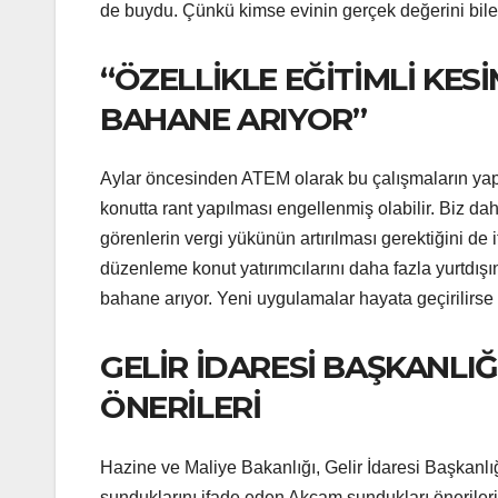
de buydu. Çünkü kimse evinin gerçek değerini bil
“ÖZELLİKLE EĞİTİMLİ KES
BAHANE ARIYOR”
Aylar öncesinden ATEM olarak bu çalışmaların yapıl
konutta rant yapılması engellenmiş olabilir. Biz da
görenlerin vergi yükünün artırılması gerektiğini de 
düzenleme konut yatırımcılarını daha fazla yurtdışın
bahane arıyor. Yeni uygulamalar hayata geçirilirse
GELİR İDARESİ BAŞKANL
ÖNERİLERİ
Hazine ve Maliye Bakanlığı, Gelir İdaresi Başkanlığı
sunduklarını ifade eden Akçam sundukları önerileri 