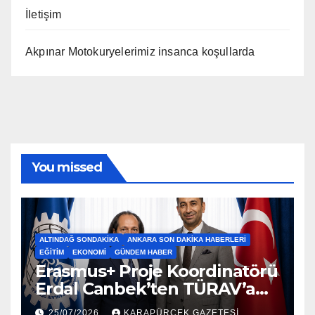
İletişim
Akpınar Motokuryelerimiz insanca koşullarda
You missed
ALTINDAĞ SONDAKIKA
ANKARA SON DAKIKA HABERLERI
EĞITIM
EKONOMI
GÜNDEM HABER
Erasmus+ Proje Koordinatörü
Erdal Canbek’ten TÜRAV’a
Ziyaret…2026
25/07/2026
KARAPÜRÇEK GAZETESİ