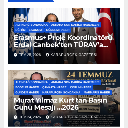
ALTINDAĞ SONDAKIKA
ANKARA SON DAKIKA HABERLERI
EĞITIM
EKONOMI
GÜNDEM HABER
Erasmus+ Proje Koordinatörü
Erdal Canbek’ten TÜRAV’a
Ziyaret…2026
TEM 25, 2026
KARAPÜRÇEK GAZETESİ
ALTINDAĞ SONDAKIKA
ANKARA SON DAKIKA HABERLERI
BODRUM HABER
ÇANKAYA HABER
ÇORUM HABER
GÜNDEM HABER
KARAPÜRÇEK SONDAKIKA
MARMARIS HABER
Murat Yılmaz Kurt tan Basın
Günü Mesajı …2026
TEM 24, 2026
KARAPÜRÇEK GAZETESİ