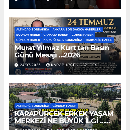
ALTINDAĞ SONDAKIKA
ANKARA SON DAKIKA HABERLERI
BODRUM HABER
ÇANKAYA HABER
ÇORUM HABER
GÜNDEM HABER
KARAPÜRÇEK SONDAKIKA
MARMARIS HABER
Murat Yılmaz Kurt tan Basın
Günü Mesajı …2026
24/07/2026
KARAPÜRÇEK GAZETESİ
ALTINDAĞ SONDAKIKA
GÜNDEM HABER
KARAPÜRÇEK ERKEK YAŞAM
MERKEZİ NE BÜYÜK İLGİ …
2026