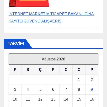
İNTERNET MARKETİM TİCARET BAKANLIĞINA
KAYITLI GÜVENLİ ALIŞVERİŞ
TAKVİM
Ağustos 2026
P
S
Ç
P
C
C
P
1
2
3
4
5
6
7
8
9
10
11
12
13
14
15
16