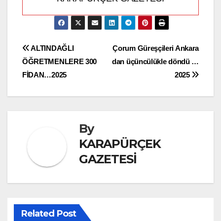
Yazı
ALTINDAĞLI
Çorum Güreşçileri Ankara
ÖĞRETMENLERE 300
dan üçüncülükle döndü …
gezinmesi
FİDAN…2025
2025
By
KARAPÜRÇEK
GAZETESİ
Related Post