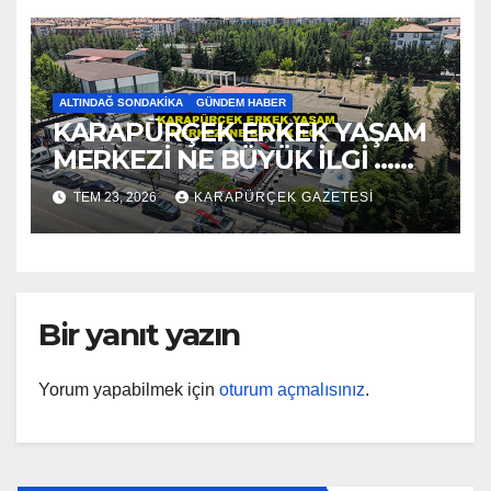
ALTINDAĞ SONDAKIKA
GÜNDEM HABER
KARAPÜRÇEK ERKEK YAŞAM
MERKEZİ NE BÜYÜK İLGİ …
2026
TEM 23, 2026
KARAPÜRÇEK GAZETESİ
Bir yanıt yazın
Yorum yapabilmek için
oturum açmalısınız
.