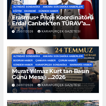
ALTINDAĞ SONDAKIKA
ANKARA SON DAKIKA HABERLERI
EĞITIM
EKONOMI
GÜNDEM HABER
Erasmus+ Proje Koordinatörü
Erdal Canbek’ten TÜRAV’a
Ziyaret…2026
25/07/2026
KARAPÜRÇEK GAZETESİ
ALTINDAĞ SONDAKIKA
ANKARA SON DAKIKA HABERLERI
BODRUM HABER
ÇANKAYA HABER
ÇORUM HABER
GÜNDEM HABER
KARAPÜRÇEK SONDAKIKA
MARMARIS HABER
Murat Yılmaz Kurt tan Basın
Günü Mesajı …2026
24/07/2026
KARAPÜRÇEK GAZETESİ