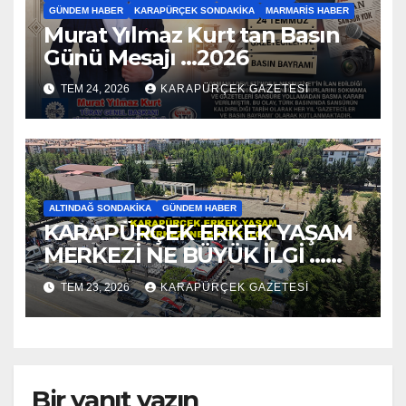
GÜNDEM HABER
KARAPÜRÇEK SONDAKIKA
MARMARIS HABER
Murat Yılmaz Kurt tan Basın
Günü Mesajı …2026
TEM 24, 2026
KARAPÜRÇEK GAZETESİ
ALTINDAĞ SONDAKIKA
GÜNDEM HABER
KARAPÜRÇEK ERKEK YAŞAM
MERKEZİ NE BÜYÜK İLGİ …
2026
TEM 23, 2026
KARAPÜRÇEK GAZETESİ
Bir yanıt yazın