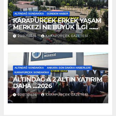
ALTINDAĞ SONDAKIKA
GÜNDEM HABER
KARAPÜRÇEK ERKEK YAŞAM
MERKEZİ NE BÜYÜK İLGİ …
2026
23/07/2026
KARAPÜRÇEK GAZETESİ
ALTINDAĞ SONDAKIKA
ANKARA SON DAKIKA HABERLERI
KARAPÜRÇEK SONDAKIKA
ALTINDAĞ A 2 ALTIN YATIRIM
DAHA …2026
02/07/2026
KARAPÜRÇEK GAZETESİ