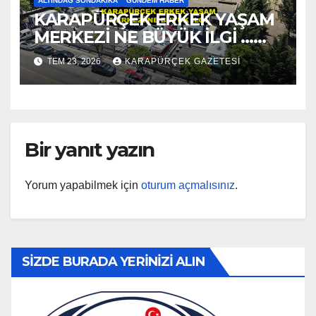
ALTINDAĞ SONDAKIKA
GÜNDEM HABER
KARAPÜRÇEK ERKEK YAŞAM
MERKEZİ NE BÜYÜK İLGİ …
2026
TEM 23, 2026
KARAPÜRÇEK GAZETESİ
Bir yanıt yazın
Yorum yapabilmek için
oturum açmalısınız
.
SİZDE BURADA YERİNİZİ ALIN