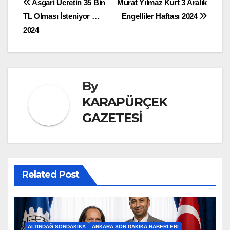
Yazı
Asgari Ücretin 35 Bin
Murat Yılmaz Kurt 3 Aralık
TL Olması İsteniyor …
Engelliler Haftası 2024
gezinmesi
2024
By
KARAPÜRÇEK
GAZETESİ
Related Post
ALTINDAĞ SONDAKIKA
ANKARA SON DAKIKA HABERLERI