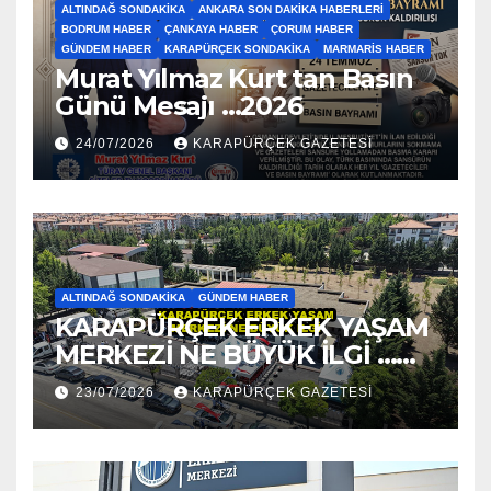
ALTINDAĞ SONDAKIKA
ANKARA SON DAKIKA HABERLERI
BODRUM HABER
ÇANKAYA HABER
ÇORUM HABER
GÜNDEM HABER
KARAPÜRÇEK SONDAKIKA
MARMARIS HABER
Murat Yılmaz Kurt tan Basın
Günü Mesajı …2026
24/07/2026
KARAPÜRÇEK GAZETESİ
ALTINDAĞ SONDAKIKA
GÜNDEM HABER
KARAPÜRÇEK ERKEK YAŞAM
MERKEZİ NE BÜYÜK İLGİ …
2026
23/07/2026
KARAPÜRÇEK GAZETESİ