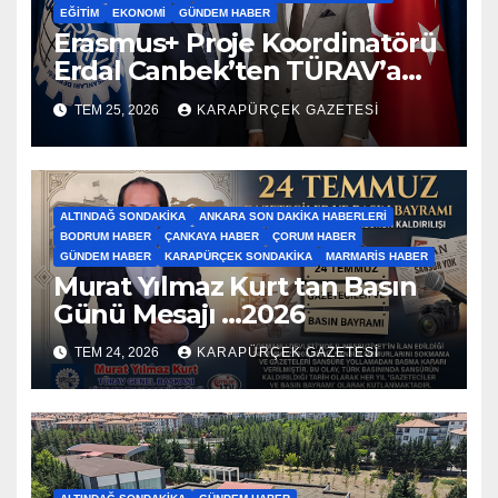
EĞITIM
EKONOMI
GÜNDEM HABER
Erasmus+ Proje Koordinatörü
Erdal Canbek’ten TÜRAV’a
Ziyaret…2026
TEM 25, 2026
KARAPÜRÇEK GAZETESİ
ALTINDAĞ SONDAKIKA
ANKARA SON DAKIKA HABERLERI
BODRUM HABER
ÇANKAYA HABER
ÇORUM HABER
GÜNDEM HABER
KARAPÜRÇEK SONDAKIKA
MARMARIS HABER
Murat Yılmaz Kurt tan Basın
Günü Mesajı …2026
TEM 24, 2026
KARAPÜRÇEK GAZETESİ