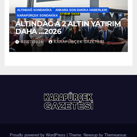
ALTINDAĞ SONDAKIKA
ANKARA SON DAKIKA HABERLERI
KARAPÜRÇEK SONDAKIKA
ALTINDAĞ A 2 ALTIN YATIRIM
DAHA …2026
02/07/2026
KARAPÜRÇEK GAZETESİ
Proudly powered by WordPress
|
Theme: Newsup by
Themeansar
.