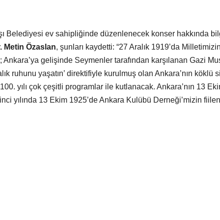
şı Belediyesi ev sahipliğinde düzenlenecek konser hakkında bil
. Metin Özaslan
, şunları kaydetti: “27 Aralık 1919’da Milletimizi
; Ankara’ya gelişinde Seymenler tarafından karşılanan Gazi Mu
k ruhunu yaşatın’ direktifiyle kurulmuş olan Ankara’nın köklü si
00. yılı çok çeşitli programlar ile kutlanacak. Ankara’nın 13 Ek
inci yılında 13 Ekim 1925’de Ankara Kulübü Derneği’mizin fiile