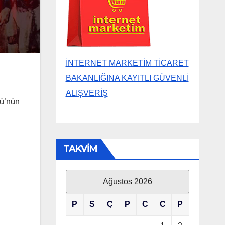
İNTERNET MARKETİM TİCARET
BAKANLIĞINA KAYITLI GÜVENLİ
ALIŞVERİŞ
bü’nün
TAKVİM
Ağustos 2026
P
S
Ç
P
C
C
P