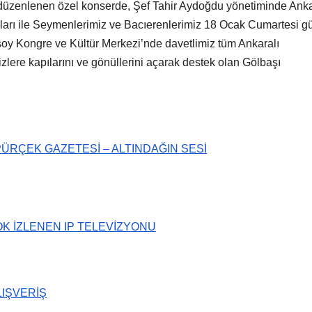
n düzenlenen özel konserde, Şef Tahir Aydoğdu yönetiminde Ank
ları ile Seymenlerimiz ve Bacıerenlerimiz 18 Ocak Cumartesi g
oy Kongre ve Kültür Merkezi’nde davetlimiz tüm Ankaralı
izlere kapılarını ve gönüllerini açarak destek olan Gölbaşı
RÇEK GAZETESİ – ALTINDAĞIN SESİ
OK İZLENEN IP TELEVİZYONU
LIŞVERİŞ