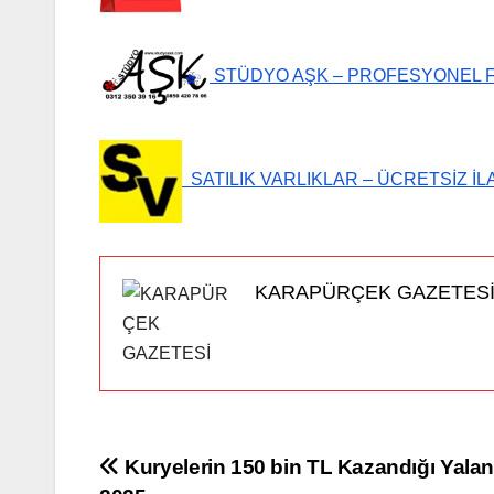
STÜDYO AŞK – PROFESYONEL 
SATILIK VARLIKLAR – ÜCRETSİZ İL
KARAPÜRÇEK GAZETES
Yazı
Kuryelerin 150 bin TL Kazandığı Yala