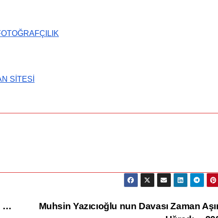
FOTOĞRAFÇILIK
AN SİTESİ
İ
n …
Muhsin Yazıcıoğlu nun Davası Zaman Aş