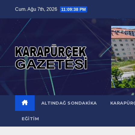
Skip
Cum. Ağu 7th, 2026
11:09:39 PM
to
content
ALTINDAĞ SONDAKIKA
KARAPÜR
EĞITIM