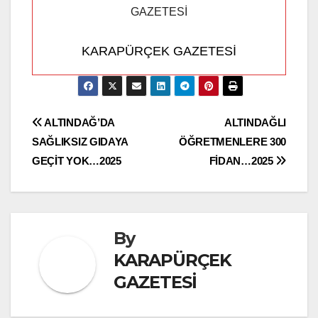
KARAPÜRÇEK GAZETESİ
Yazı
ALTINDAĞ’DA
ALTINDAĞLI
SAĞLIKSIZ GIDAYA
ÖĞRETMENLERE 300
gezinmesi
GEÇİT YOK…2025
FİDAN…2025
By
KARAPÜRÇEK
GAZETESİ