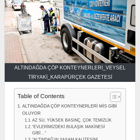
ALTINDAĞDA ÇÖP KONTEYNERLERİ_VEYSEL
TİRYAKİ_KARAPÜRÇEK GAZETESİ
Table of Contents
ALTINDAĞDA ÇÖP KONTEYNERLERİ MİS GİBİ
OLUYOR
AZ SU, YÜKSEK BASINÇ, ÇOK TEMİZLİK
“EVLERİMİZDEKİ BULAŞIK MAKİNESİ
GİBİ…”
“ALTINDAĞ’IN YAŞAM KALİTESİNİ