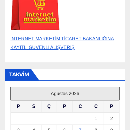
İNTERNET MARKETİM TİCARET BAKANLIĞINA
KAYITLI GÜVENLİ ALIŞVERİŞ
TAKVİM
Ağustos 2026
P
S
Ç
P
C
C
P
1
2