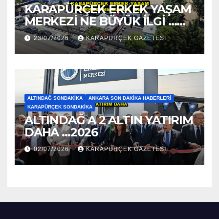
KARAPÜRÇEK ERKEK YAŞAM
MERKEZİ NE BÜYÜK İLGİ …
2026
23/07/2026
KARAPÜRÇEK GAZETESİ
ALTINDAĞ SONDAKIKA
ANKARA SON DAKIKA HABERLERI
KARAPÜRÇEK SONDAKIKA
ALTINDAĞ A 2 ALTIN YATIRIM
DAHA …2026
02/07/2026
KARAPÜRÇEK GAZETESİ