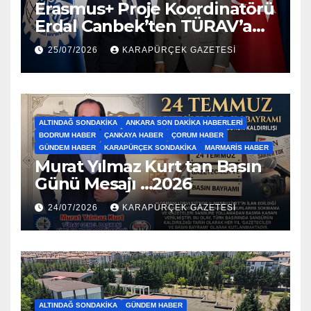
Erasmus+ Proje Koordinatörü
Erdal Canbek’ten TÜRAV’a
Ziyaret…2026
25/07/2026
KARAPÜRÇEK GAZETESİ
ALTINDAĞ SONDAKIKA
ANKARA SON DAKIKA HABERLERI
BODRUM HABER
ÇANKAYA HABER
ÇORUM HABER
GÜNDEM HABER
KARAPÜRÇEK SONDAKIKA
MARMARIS HABER
Murat Yılmaz Kurt tan Basın
Günü Mesajı …2026
24/07/2026
KARAPÜRÇEK GAZETESİ
ALTINDAĞ SONDAKIKA
GÜNDEM HABER