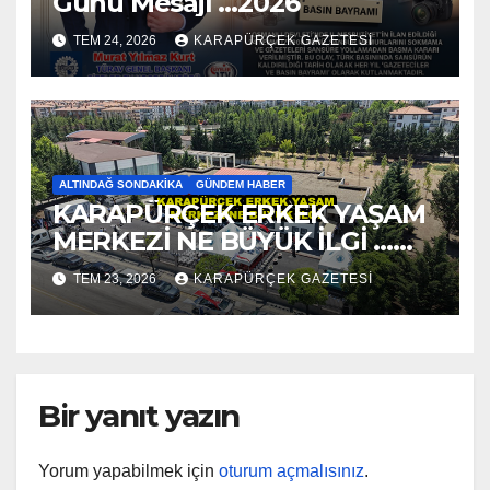
Günü Mesajı …2026
TEM 24, 2026
KARAPÜRÇEK GAZETESİ
ALTINDAĞ SONDAKIKA
GÜNDEM HABER
KARAPÜRÇEK ERKEK YAŞAM
MERKEZİ NE BÜYÜK İLGİ …
2026
TEM 23, 2026
KARAPÜRÇEK GAZETESİ
Bir yanıt yazın
Yorum yapabilmek için
oturum açmalısınız
.