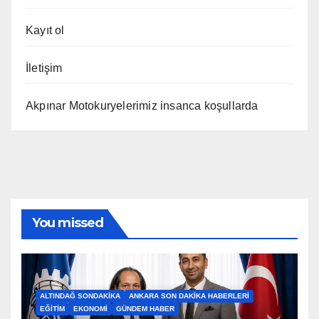
Kayıt ol
İletişim
Akpınar Motokuryelerimiz insanca koşullarda
You missed
ALTINDAĞ SONDAKIKA
ANKARA SON DAKIKA HABERLERI
EĞITIM
EKONOMI
GÜNDEM HABER