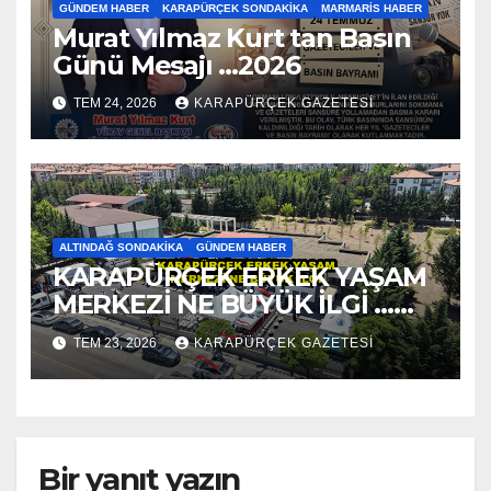
GÜNDEM HABER
KARAPÜRÇEK SONDAKIKA
MARMARIS HABER
Murat Yılmaz Kurt tan Basın
Günü Mesajı …2026
TEM 24, 2026
KARAPÜRÇEK GAZETESİ
ALTINDAĞ SONDAKIKA
GÜNDEM HABER
KARAPÜRÇEK ERKEK YAŞAM
MERKEZİ NE BÜYÜK İLGİ …
2026
TEM 23, 2026
KARAPÜRÇEK GAZETESİ
Bir yanıt yazın