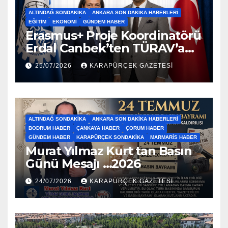
ALTINDAĞ SONDAKIKA
ANKARA SON DAKIKA HABERLERI
EĞITIM
EKONOMI
GÜNDEM HABER
Erasmus+ Proje Koordinatörü
Erdal Canbek’ten TÜRAV’a
Ziyaret…2026
25/07/2026
KARAPÜRÇEK GAZETESİ
ALTINDAĞ SONDAKIKA
ANKARA SON DAKIKA HABERLERI
BODRUM HABER
ÇANKAYA HABER
ÇORUM HABER
GÜNDEM HABER
KARAPÜRÇEK SONDAKIKA
MARMARIS HABER
Murat Yılmaz Kurt tan Basın
Günü Mesajı …2026
24/07/2026
KARAPÜRÇEK GAZETESİ