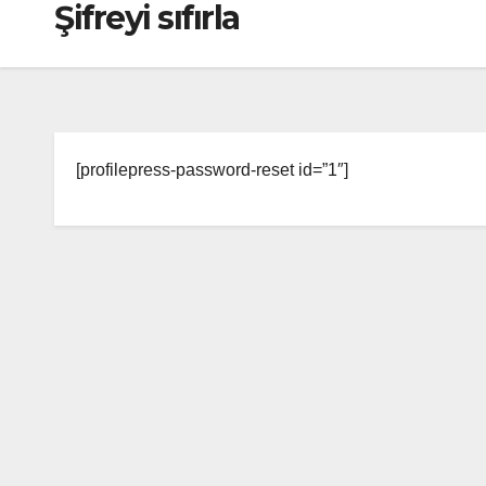
Şifreyi sıfırla
[profilepress-password-reset id=”1″]