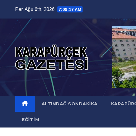
Skip
Per. Ağu 6th, 2026
7:09:18 AM
to
content
ALTINDAĞ SONDAKIKA
KARAPÜR
EĞITIM