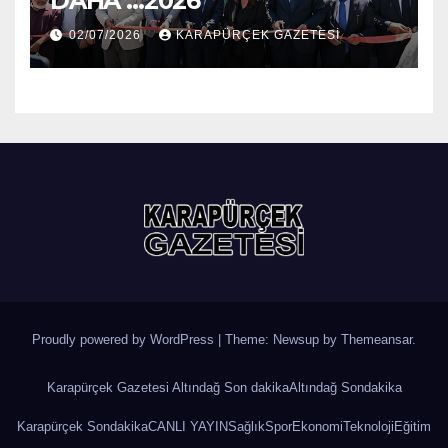
DAHA …2026
02/07/2026
KARAPÜRÇEK GAZETESİ
Proudly powered by WordPress
|
Theme: Newsup by
Themeansar
.
Karapürçek Gazetesi Altındağ Son dakika
Altındağ Sondakika
Karapürçek Sondakika
CANLI YAYIN
Sağlık
Spor
Ekonomi
Teknoloji
Eğitim