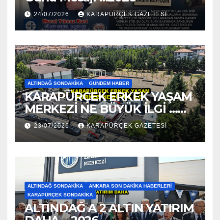
24/07/2026
KARAPÜRÇEK GAZETESİ
ALTINDAĞ SONDAKIKA
GÜNDEM HABER
KARAPÜRÇEK ERKEK YAŞAM
MERKEZİ NE BÜYÜK İLGİ …
2026
23/07/2026
KARAPÜRÇEK GAZETESİ
ALTINDAĞ SONDAKIKA
ANKARA SON DAKIKA HABERLERI
KARAPÜRÇEK SONDAKIKA
ALTINDAĞ A 2 ALTIN YATIRIM